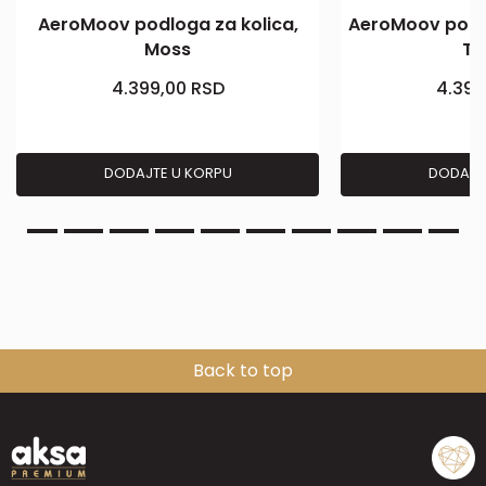
AeroMoov podloga za kolica,
AeroMoov podlo
Moss
Tr
4.399,00
RSD
4.399
DODAJTE U KORPU
DODAJT
Back to top