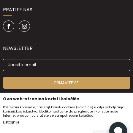
PRATITE NAS
NEWSLETTER
PRIJAVITE SE
Ova web-stranica koristi kolačiće
Poštovani korisniče, naš sajt koristi cookies (kolačiće) u cilju poboljšanja
korisničkog iskustva. Ukoliko nastavite da pregledate i koristite našu
Internet prodavnicu slažete se sa upotrebom kolačića.
Detaljnije