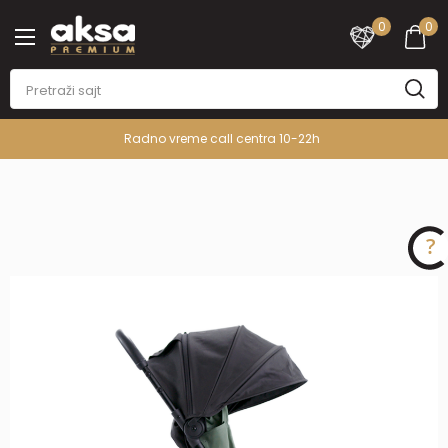
0
0
Radno vreme call centra 10-22h