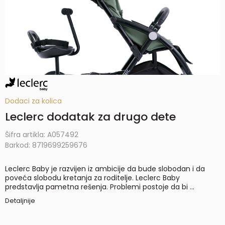
Dodaci za kolica
Leclerc dodatak za drugo dete
Šifra artikla:
A057492
Barkod:
8719699259676
Leclerc Baby je razvijen iz ambicije da bude slobodan i da
poveća slobodu kretanja za roditelje. Leclerc Baby
predstavlja pametna rešenja. Problemi postoje da bi
...
Detaljnije