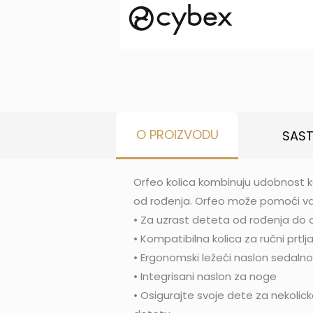
O PROIZVODU
SAS
Orfeo kolica kombinuju udobnost k
od rođenja. Orfeo može pomoći vaš
• Za uzrast deteta od rođenja do 
• Kompatibilna kolica za ručni prtlj
• Ergonomski ležeći naslon sedaln
• Integrisani naslon za noge
• Osigurajte svoje dete za nekolic