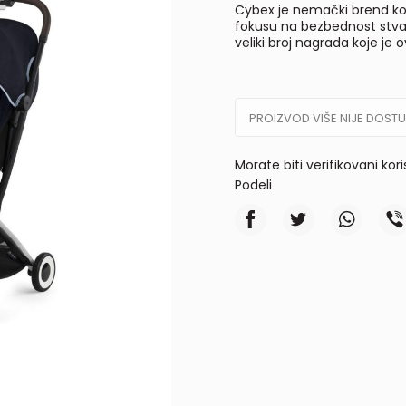
Cybex je nemački brend koj
fokusu na bezbednost stvar
veliki broj nagrada koje je 
PROIZVOD VIŠE NIJE DOST
Morate biti verifikovani kor
Podeli