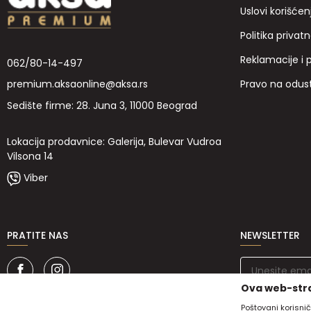
Uslovi korišćen
Politika privatn
Reklamacije i 
062/80-14-497
Pravo na odus
premium.aksaonline@aksa.rs
Sedište firme: 28. Juna 3, 11000 Beograd
Lokacija prodavnice: Galerija, Bulevar Vudroa
Vilsona 14
Viber
PRATITE NAS
NEWSLETTER
Ova web-stra
Poštovani korisnič