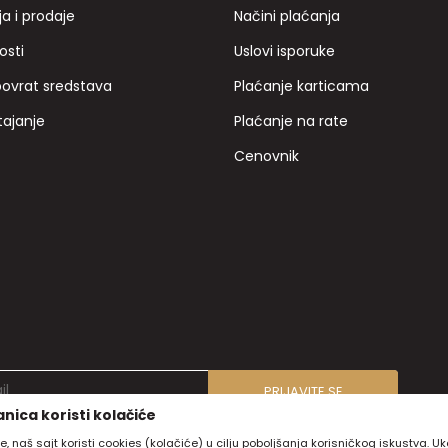
ja i prodaje
Načini plaćanja
osti
Uslovi isporuke
povrat sredstava
Plaćanje karticama
tajanje
Plaćanje na rate
Cenovnik
PRIJAVITE SE
nica koristi kolačiće
e, naš sajt koristi cookies (kolačiće) u cilju poboljšanja korisničkog iskustva. U