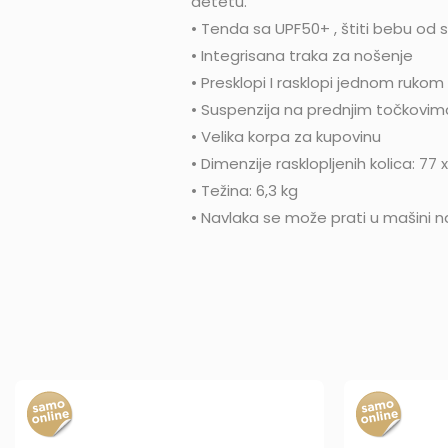
detetu.
• Tenda sa UPF50+ , štiti bebu od 
• Integrisana traka za nošenje
• Presklopi I rasklopi jednom rukom
• Suspenzija na prednjim točkovim
• Velika korpa za kupovinu
• Dimenzije rasklopljenih kolica: 77 
• Težina: 6,3 kg
• Navlaka se može prati u mašini n