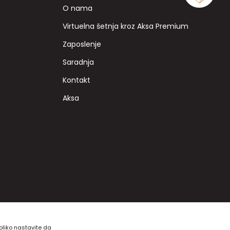
O nama
Virtuelna šetnja kroz Aksa Premium
Zaposlenje
Saradnja
Kontakt
Aksa
koliko nastavite da