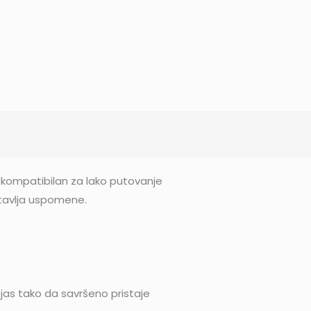
 kompatibilan za lako putovanje
stavlja uspomene.
ojas tako da savršeno pristaje