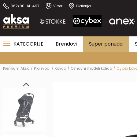
062/80-14-497
Viber
Galerija
KATEGORIJE
Brendovi
Super ponuda
Premium Aksa
Proizvodi
Kolica
Osnovni modeli kolica
Cybex koli