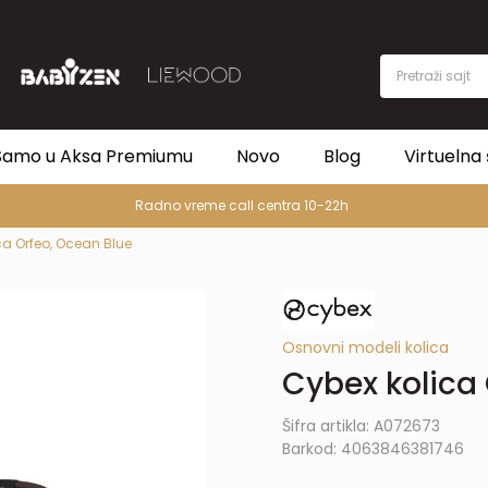
Pretraži sajt
Samo u Aksa Premiumu
Novo
Blog
Virtuelna 
Radno vreme call centra 10-22h
ca Orfeo, Ocean Blue
Osnovni modeli kolica
Cybex kolica
Šifra artikla:
A072673
Barkod:
4063846381746