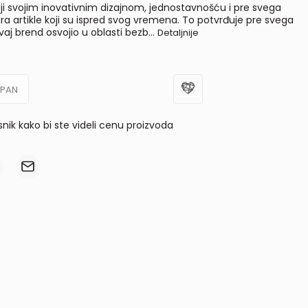
i svojim inovativnim dizajnom, jednostavnošću i pre svega
a artikle koji su ispred svog vremena. To potvrđuje pre svega
ovaj brend osvojio u oblasti bezb
...
Detaljnije
UPAN
isnik kako bi ste videli cenu proizvoda