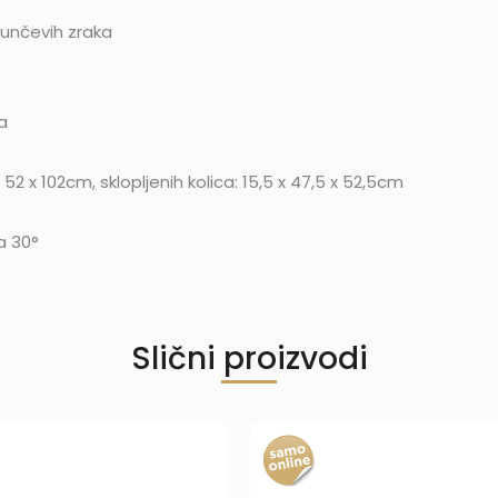
sunčevih zraka
a
x 52 x 102cm, sklopljenih kolica: 15,5 x 47,5 x 52,5cm
a 30°
Slični proizvodi