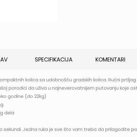
TAV
SPECIFIKACIJA
KOMENTARI
ompaktnih kolica sa udobnošću gradskih kolica. Ručni prtljag
oj porodici da uživa u najneverovatnijem putovanju koje o
oko godine (do 22kg)
ag
og dela
ko sekundi. Jedna ruka je sve što vam treba da prilagodite p