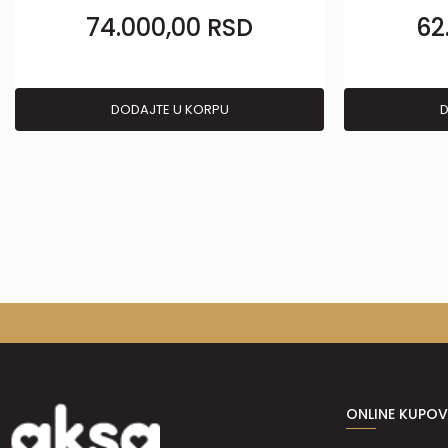
74.000,00
RSD
62
DODAJTE U KORPU
D
ONLINE KUPOV