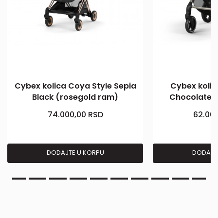
Cybex kolica Coya Style Sepia
Cybex kolica
Black (rosegold ram)
Chocolate 
74.000,00
RSD
62.00
DODAJTE U KORPU
DODAJT