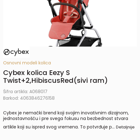
Osnovni modeli kolica
Cybex kolica Eezy S
Twist+2,HibiscusRed(sivi ram)
Šifra artikla:
A068017
Barkod:
4063846276158
Cybex je nemački brend koji svojim inovativnim dizajnom,
jednostavnošću i pre svega fokusu na bezbednost stvara
artikle koji su ispred svog vremena. To potvrđuje p
...
Detaljnije