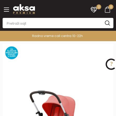
0
0
Radno vreme call centra 10-22h