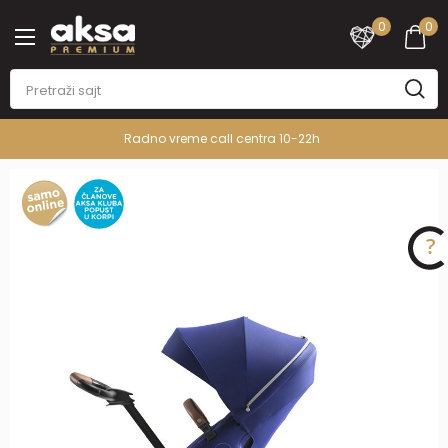
0
0
Radno vreme call centra 10-22h