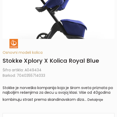
Osnovni modeli kolica
Stokke Xplory X Kolica Royal Blue
Šifra artikla:
A049434
Barkod:
7040355714033
Stokke je norveška kompanija koja je širom sveta priznata po
najboljim rešenjima za decu u svojoj klasi. Više od 40godina
kombinuju strast prema skandinavskom diza
...
Detaljnije