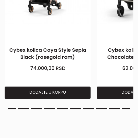
Cybex kolica Coya Style Sepia
Cybex kolica
Black (rosegold ram)
Chocolate 
74.000,00
RSD
62.00
DODAJTE U KORPU
DODAJT