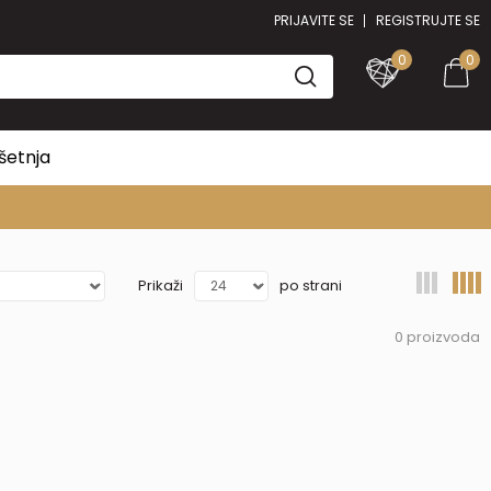
PRIJAVITE SE
REGISTRUJTE SE
0
0
šetnja
Prikaži
po strani
0
proizvoda