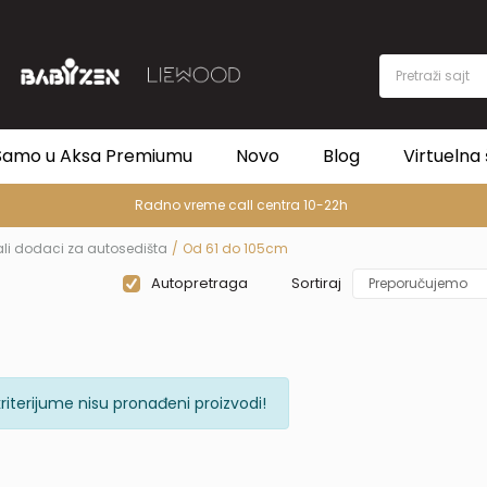
Pretraži sajt
Samo u Aksa Premiumu
Novo
Blog
Virtuelna 
Radno vreme call centra 10-22h
ali dodaci za autosedišta
Od 61 do 105cm
Autopretraga
Sortiraj
riterijume nisu pronađeni proizvodi!