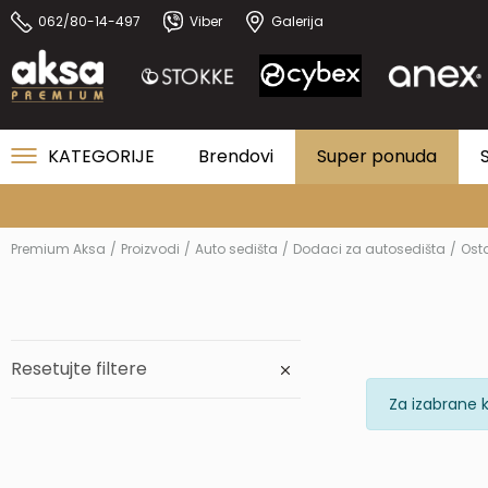
062/80-14-497
Viber
Galerija
KATEGORIJE
Brendovi
Super ponuda
Premium Aksa
Proizvodi
Auto sedišta
Dodaci za autosedišta
Ost
Resetujte filtere
Za izabrane k