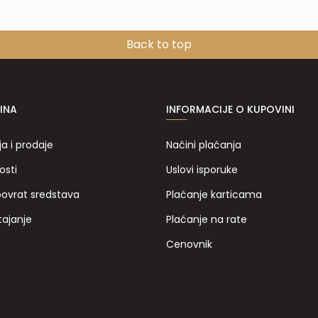
Back to top
INA
INFORMACIJE O KUPOVINI
ja i prodaje
Načini plaćanja
osti
Uslovi isporuke
povrat sredstava
Plaćanje karticama
tajanje
Plaćanje na rate
Cenovnik