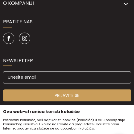
O KOMPANIJI
PRATITE NAS
NEWSLETTER
PRIJAVITE SE
Ova web-stranica koristi kolačiće
Poštovani korisniče, naš sajt koristi cookies (kolačiće) u cilju poboljšanja
korisničkog iskustva. Ukoliko nastavite da pregledate i koristite našu
Internet prodavnicu slažete se sa upotrebom kolačića.