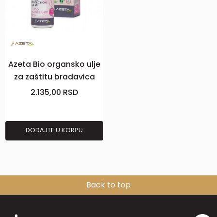
Azeta Bio organsko ulje
za zaštitu bradavica
20ml
2.135,00
RSD
DODAJTE U KORPU
Back to top