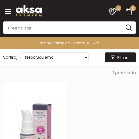
0
0
Radno vreme call centra 10-22h
Sortiraj
Filteri
1
proizvoda