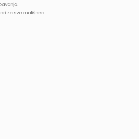
spavanja.
gari za sve mališane.