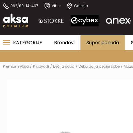
062/80-14-497
Viber
Galerija
KATEGORIJE
Brendovi
Super ponuda
Premium Aksa
Proizvodi
Dečija soba
Dekoracija decije sobe
Muzi