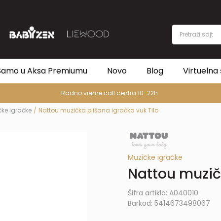
Pretraži sajt
Samo u Aksa Premiumu
Novo
Blog
Virtuelna 
Radno vreme call centra 10-22h
čke igračke
Nattou muzička plišana igračka vuk Tilo
Muzičke igračke
Nattou muzičk
Šifra artikla:
A040010
Barkod:
5414673498067