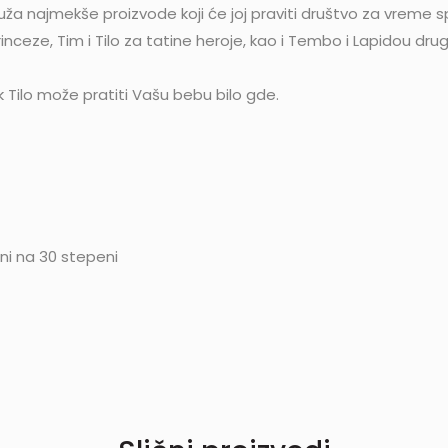
pruža najmekše proizvode koji će joj praviti društvo za vreme 
princeze, Tim i Tilo za tatine heroje, kao i Tembo i Lapidou dru
 Tilo može pratiti Vašu bebu bilo gde.
ni na 30 stepeni