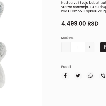
Nattou voli tvoju bebu! I za
vreme spavanja. Tu su drugar
kao i Tembo i Lapidou drug
4.499,00
RSD
Količina:
Podeli