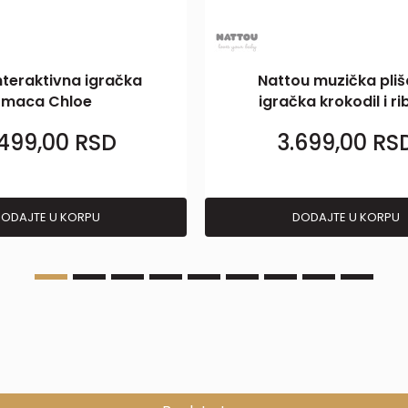
nteraktivna igračka
Nattou muzička pli
maca Chloe
igračka krokodil i ri
.499,00
RSD
3.699,00
RS
ODAJTE U KORPU
DODAJTE U KORPU