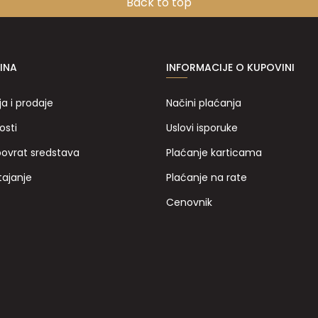
Back to top
INA
INFORMACIJE O KUPOVINI
ja i prodaje
Načini plaćanja
osti
Uslovi isporuke
povrat sredstava
Plaćanje karticama
tajanje
Plaćanje na rate
Cenovnik