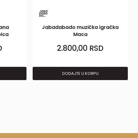
šana
Jabadabado muzička igračka
bica
Maca
D
2.800,00
RSD
DODAJTE U KORPU