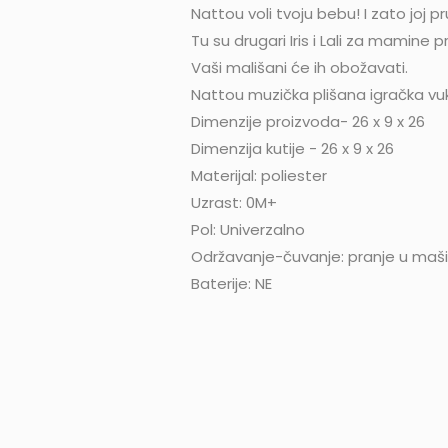
Nattou voli tvoju bebu! I zato joj 
Tu su drugari Iris i Lali za mamine 
Vaši mališani će ih obožavati.
Nattou muzička plišana igračka vuk
Dimenzije proizvoda- 26 x 9 x 26
Dimenzija kutije - 26 x 9 x 26
Materijal: poliester
Uzrast: 0M+
Pol: Univerzalno
Održavanje-čuvanje: pranje u maši
Baterije: NE