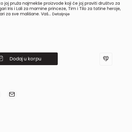
to joj pruža najmekše proizvode koji će joj praviti društvo za
i Iris i Lali za mamine princeze, Tim i Tilo za tatine heroje,
ari za sve mališane. Vaš
...
Detaljnije
Dodaj u korpu