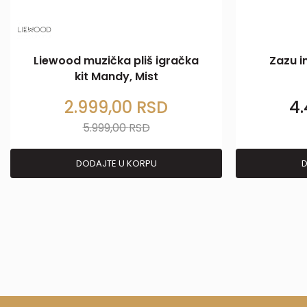
Liewood muzička pliš igračka
Zazu i
kit Mandy, Mist
2.999,00
RSD
4
5.999,00
RSD
DODAJTE U KORPU
D