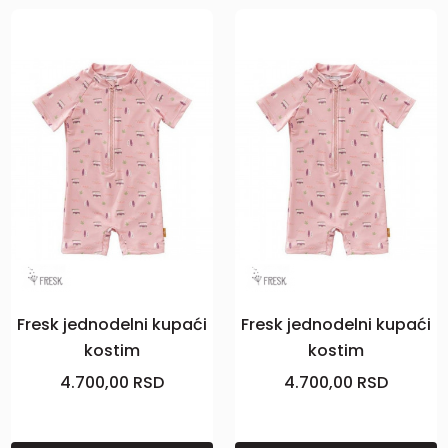
Fresk jednodelni kupaći
Fresk jednodelni kupaći
kostim
kostim
Surferka,vel110/116
Surferka,vel122/128
4.700,00
RSD
4.700,00
RSD