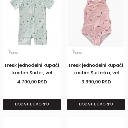
Fresk jednodelni kupaći
Fresk jednodelni kupaći
kostim Surfer, vel
kostim Surferka, vel
98/104
86/92
4.700,00
RSD
3.990,00
RSD
DODAJTE U KORPU
DODAJTE U KORPU