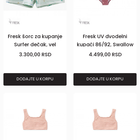
Fresk šorc za kupanje
Fresk UV dvodelni
Surfer dečak, vel
kupaći 86/92, Swallow
122/128
3.300,00
RSD
4.499,00
RSD
DODAJTE U KORPU
DODAJTE U KORPU