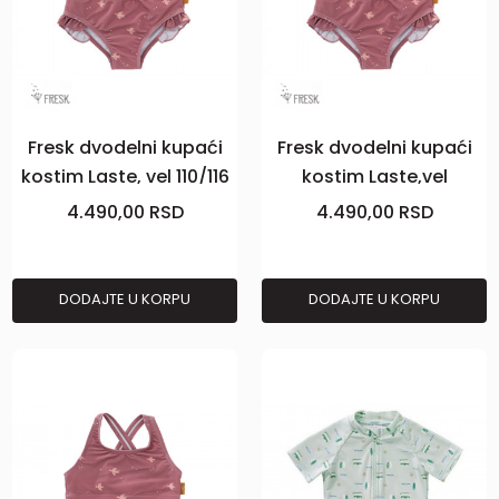
Fresk dvodelni kupaći
Fresk dvodelni kupaći
kostim Laste, vel 110/116
kostim Laste,vel
122/128
4.490,00
RSD
4.490,00
RSD
DODAJTE U KORPU
DODAJTE U KORPU