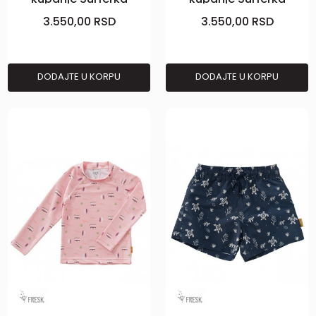
devojčica 110/116
devojčica 74/80
3.550,00
RSD
3.550,00
RSD
DODAJTE U KORPU
DODAJTE U KORPU