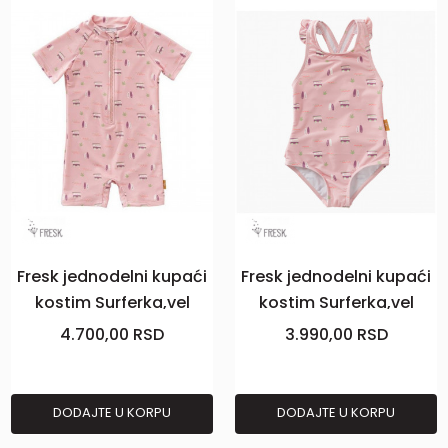
Fresk jednodelni kupaći
Fresk jednodelni kupaći
kostim Surferka,vel
kostim Surferka,vel
86/92
98/104
4.700,00
RSD
3.990,00
RSD
DODAJTE U KORPU
DODAJTE U KORPU