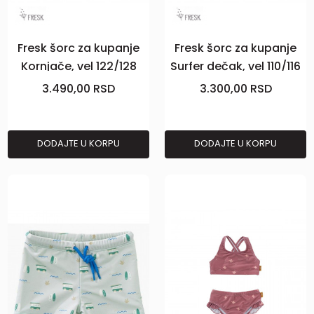
Fresk šorc za kupanje
Fresk šorc za kupanje
Kornjače, vel 122/128
Surfer dečak, vel 110/116
3.490,00
RSD
3.300,00
RSD
DODAJTE U KORPU
DODAJTE U KORPU