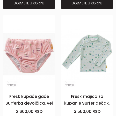
DODAJTE U KORPU
DODAJTE U KORPU
Fresk kupaće gaće
Fresk majica za
Surferka devojčica, vel
kupanje Surfer dečak,
74/80
vel 122/128
2.600,00
RSD
3.550,00
RSD