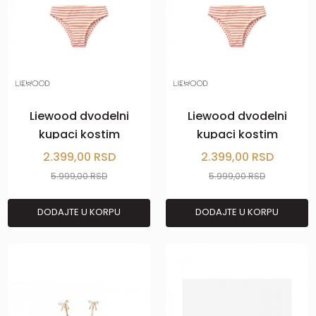
Liewood dvodelni
Liewood dvodelni
kupaci kostim
kupaci kostim
Bello,CoralCreme
Bello,CoralCreme
2.399,00
RSD
2.399,00
RSD
5.999,00
RSD
5.999,00
RSD
DODAJTE U KORPU
DODAJTE U KORPU