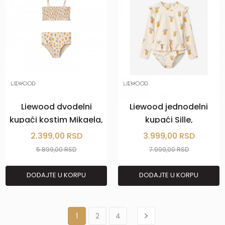
Liewood dvodelni
Liewood jednodelni
kupaći kostim Mikaela,
kupaći Sille,
Hearts/San
Pineapples/CloudC
2.399,00
RSD
3.999,00
RSD
5.899,00
RSD
7.999,00
RSD
DODAJTE U KORPU
DODAJTE U KORPU
1
2
4