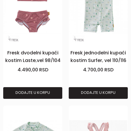
Fresk dvodelni kupaći
Fresk jednodelni kupaći
kostim Laste,vel 98/104
kostim Surfer, vel 110/116
4.490,00
RSD
4.700,00
RSD
DODAJTE U KORPU
DODAJTE U KORPU