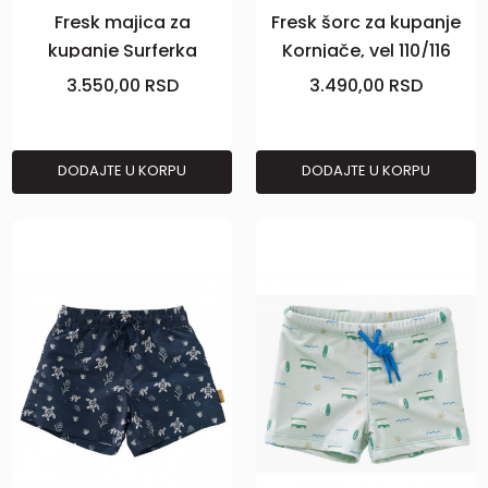
Fresk majica za
Fresk šorc za kupanje
kupanje Surferka
Kornjače, vel 110/116
devojčica 86/92
3.550,00
RSD
3.490,00
RSD
DODAJTE U KORPU
DODAJTE U KORPU