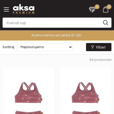
0
0
PREMIUM ASORTIMAN
Sortiraj
Filteri
94
proizvoda