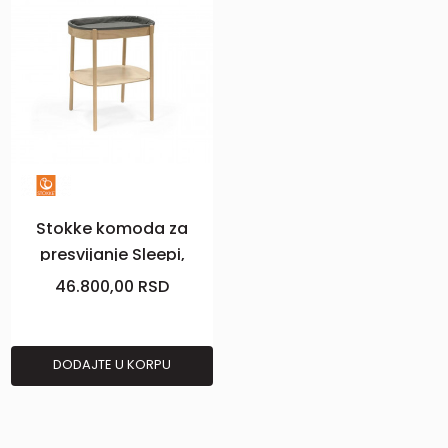
Stokke komoda za
presvijanje Sleepi,
Natura
46.800,00
RSD
DODAJTE U KORPU