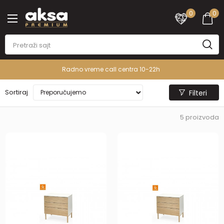
0
0
Radno vreme call centra 10-22h
Sortiraj
Filteri
5
proizvoda