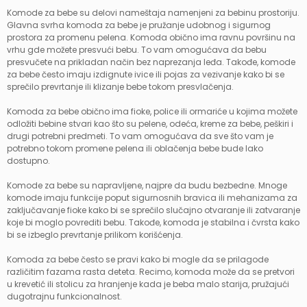
Komode za bebe su delovi nameštaja namenjeni za bebinu prostoriju.
Glavna svrha komoda za bebe je pružanje udobnog i sigurnog
prostora za promenu pelena. Komoda obično ima ravnu površinu na
vrhu gde možete presvući bebu. To vam omogućava da bebu
presvučete na prikladan način bez naprezanja leđa. Takođe, komode
za bebe često imaju izdignute ivice ili pojas za vezivanje kako bi se
sprečilo prevrtanje ili klizanje bebe tokom presvlačenja.
Komoda za bebe obično ima fioke, police ili ormariće u kojima možete
odložiti bebine stvari kao što su pelene, odeća, kreme za bebe, peškiri i
drugi potrebni predmeti. To vam omogućava da sve što vam je
potrebno tokom promene pelena ili oblačenja bebe bude lako
dostupno.
Komode za bebe su napravljene, najpre da budu bezbedne. Mnoge
komode imaju funkcije poput sigurnosnih bravica ili mehanizama za
zaključavanje fioke kako bi se sprečilo slučajno otvaranje ili zatvaranje
koje bi moglo povrediti bebu. Takođe, komoda je stabilna i čvrsta kako
bi se izbeglo prevrtanje prilikom korišćenja.
Komoda za bebe često se pravi kako bi mogle da se prilagode
različitim fazama rasta deteta. Recimo, komoda može da se pretvori
u krevetić ili stolicu za hranjenje kada je beba malo starija, pružajući
dugotrajnu funkcionalnost.