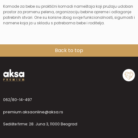
Komode za bebe su praktični komadi nameštaja koji pružaju udoban
prostor za promenu pelena, organizaciju bebine opreme i odlaganje
potrebnih stvari. One su korisne zbog svoje funkcionalnosti, sigurnosti i
namene koja ja u skladu s potrebama bebe i roditelja.
Back to top
062/80-14-497
premium.aksaonline@aksa.rs
Sedište firme: 28. Juna 3, 11000 Beograd