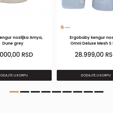
engur nosiljka Amya,
Ergobaby kengur nos
Dune grey
Omni Deluxe Mesh S 
.000,00
RSD
28.999,00
RS
ODAJTE U KORPU
DODAJTE U KORPU