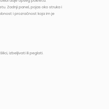
j bebi daje opseg pokreta.
tu. Zadnji panel, pojas oko struka i
obnost i prozračnost koja im je
, izbeljivati ili peglati.