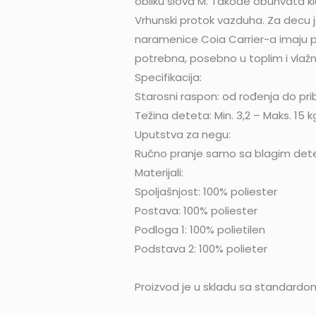
obliku slova M. Takođe obuhvata ki
Vrhunski protok vazduha. Za decu je
naramenice Coia Carrier-a imaju pl
potrebna, posebno u toplim i vlaž
Specifikacija:
Starosni raspon: od rođenja do prib
Težina deteta: Min. 3,2 – Maks. 15 k
Uputstva za negu:
Ručno pranje samo sa blagim deterdže
Materijali:
Spoljašnjost: 100% poliester
Postava: 100% poliester
Podloga 1: 100% polietilen
Podstava 2: 100% polieter
Proizvod je u skladu sa standardom