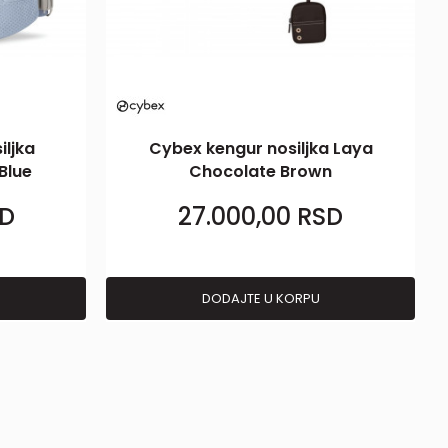
iljka
Cybex kengur nosiljka Laya
Blue
Chocolate Brown
D
27.000,00
RSD
DODAJTE U KORPU