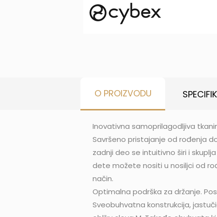
O PROIZVODU
SPECIFI
Inovativna samoprilagodljiva tkanin
Savršeno pristajanje od rođenja do m
zadnji deo se intuitivno širi i sku
dete možete nositi u nosiljci od r
način.
Optimalna podrška za držanje. Pos
Sveobuhvatna konstrukcija, jastuči