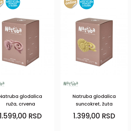
Natruba glodalica
Natruba glodalica
ruža, crvena
suncokret, žuta
1.599,00
RSD
1.399,00
RSD