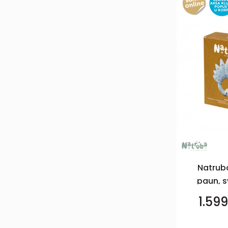
Natrub
paun, s
1.59