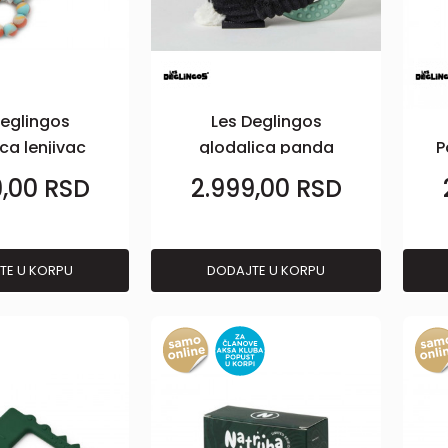
Deglingos
Les Deglingos
ca lenjivac
glodalica panda
P
hillos
Rototos
9,00
RSD
2.999,00
RSD
TE U KORPU
DODAJTE U KORPU