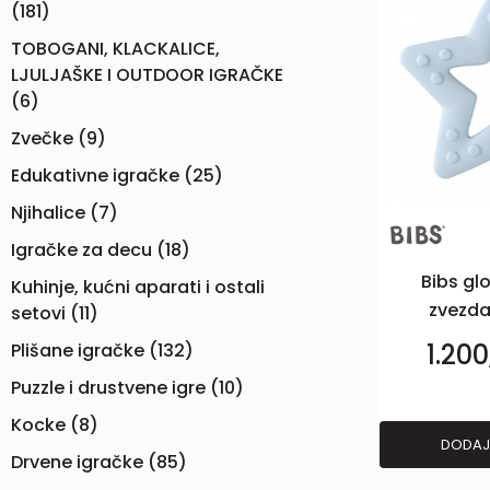
(181)
TOBOGANI, KLACKALICE,
LJULJAŠKE I OUTDOOR IGRAČKE
(6)
Zvečke
(9)
Edukativne igračke
(25)
Njihalice
(7)
Igračke za decu
(18)
Bibs glo
Kuhinje, kućni aparati i ostali
zvezda
setovi
(11)
1.20
Plišane igračke
(132)
Puzzle i drustvene igre
(10)
Kocke
(8)
DODAJ
Drvene igračke
(85)