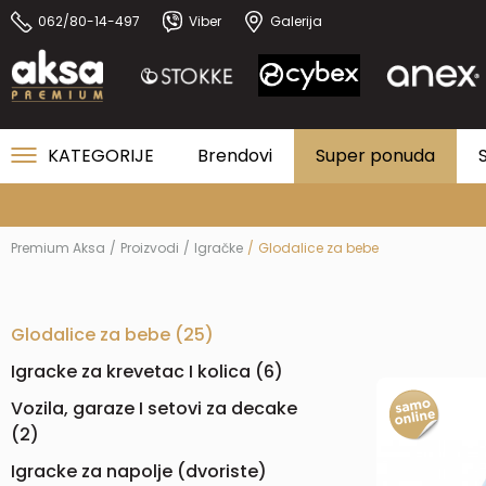
062/80-14-497
Viber
Galerija
KATEGORIJE
Brendovi
Super ponuda
Premium Aksa
Proizvodi
Igračke
Glodalice za bebe
Glodalice za bebe
(25)
Igracke za krevetac I kolica
(6)
Vozila, garaze I setovi za decake
(2)
Igracke za napolje (dvoriste)