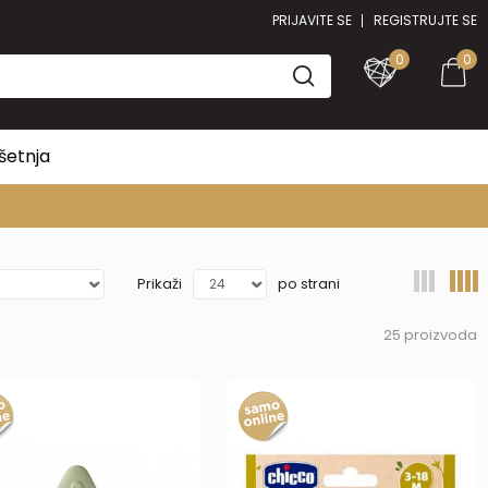
PRIJAVITE SE
REGISTRUJTE SE
0
0
šetnja
Prikaži
po strani
25
proizvoda