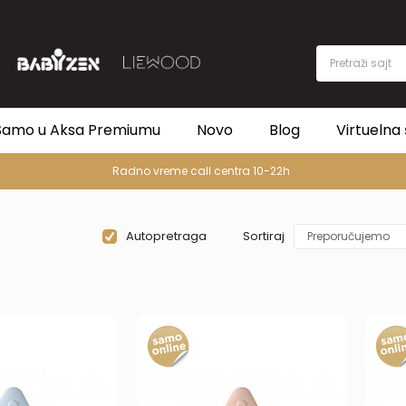
Pretraži sajt
Samo u Aksa Premiumu
Novo
Blog
Virtuelna 
PREMIUM ASORTIMAN
Autopretraga
Sortiraj