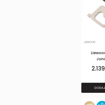
Liewoo
Jona
To
2.13
2ko
DODAJ