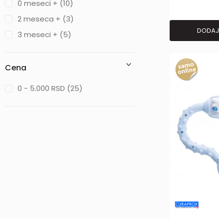
0 meseci + (10)
2 meseca + (3)
DODAJ
3 meseci + (5)
Cena
0 - 5.000 RSD (25)