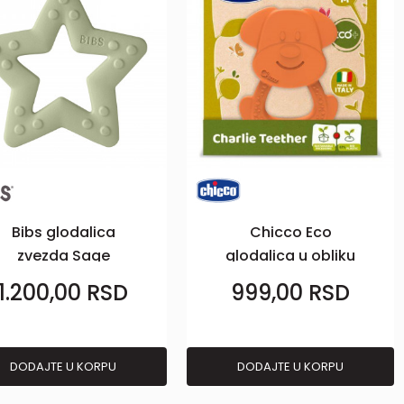
Bibs glodalica
Chicco Eco
zvezda Sage
glodalica u obliku
kuce
1.200,00
RSD
999,00
RSD
DODAJTE U KORPU
DODAJTE U KORPU