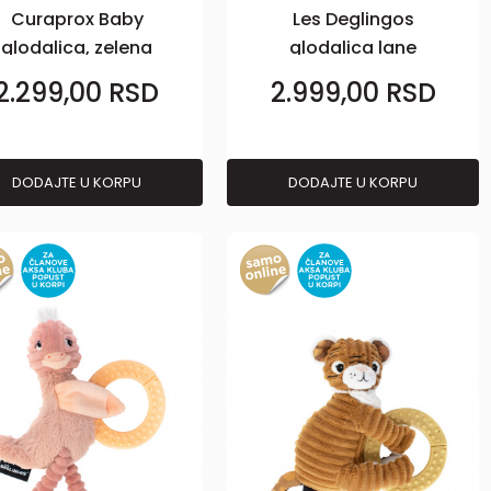
Curaprox Baby
Les Deglingos
glodalica, zelena
glodalica lane
Melimelos
2.299,00
RSD
2.999,00
RSD
DODAJTE U KORPU
DODAJTE U KORPU