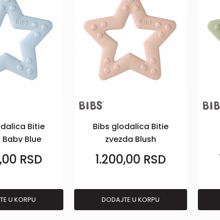
dalica Bitie
Bibs glodalica Bitie
 Baby Blue
zvezda Blush
0,00
RSD
1.200,00
RSD
TE U KORPU
DODAJTE U KORPU