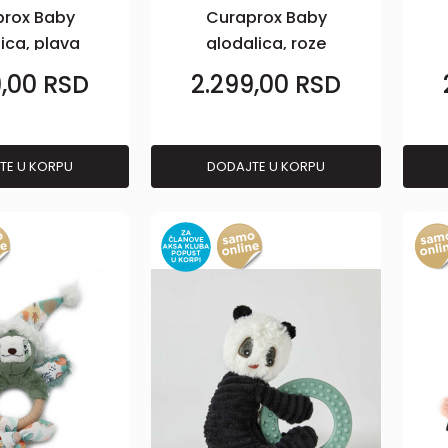
prox Baby
Curaprox Baby
ica, plava
glodalica, roze
9,00
RSD
2.299,00
RSD
TE U KORPU
DODAJTE U KORPU