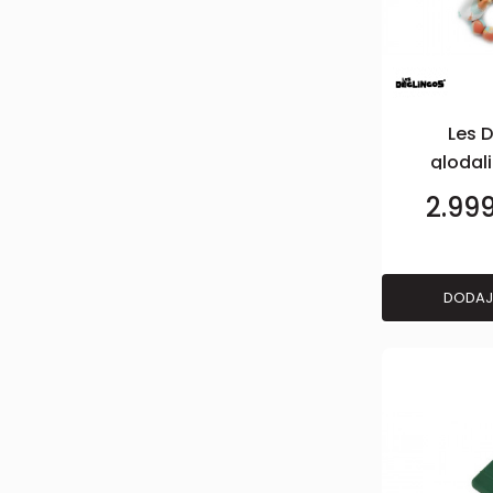
Les 
glodali
C
2.99
DODAJ