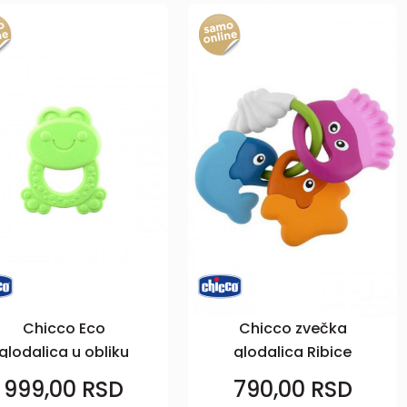
Chicco Eco
Chicco zvečka
glodalica u obliku
glodalica Ribice
žabe
999,00
RSD
790,00
RSD