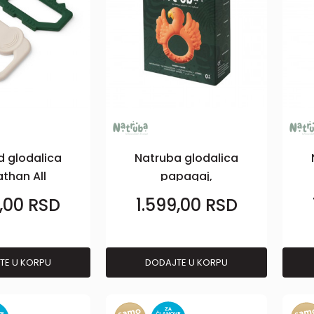
d glodalica
Natruba glodalica
than All
papagaj,
gether
narandžasta
9,00
RSD
1.599,00
RSD
m,Sandy
TE U KORPU
DODAJTE U KORPU