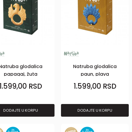
Natruba glodalica
Natruba glodalica
papagaj, žuta
paun, plava
1.599,00
RSD
1.599,00
RSD
DODAJTE U KORPU
DODAJTE U KORPU