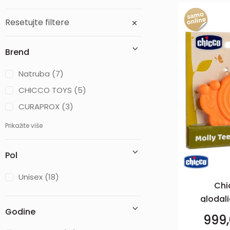
Resetujte filtere
Brend
Natruba (7)
CHICCO TOYS (5)
CURAPROX (3)
Prikažite više
Pol
Unisex (18)
Chi
glodali
Godine
999