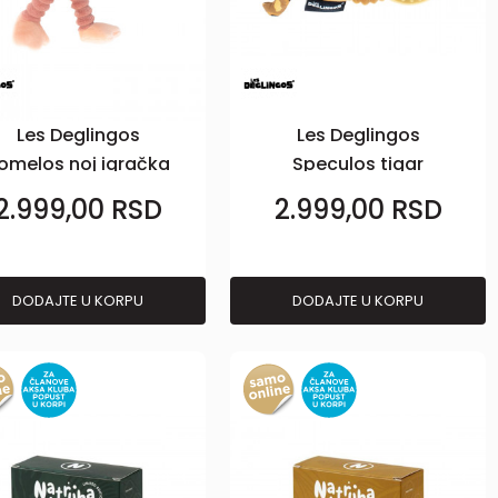
Les Deglingos
Les Deglingos
omelos noj igračka
Speculos tigar
glodalica
igračka glodalica
2.999,00
RSD
2.999,00
RSD
DODAJTE U KORPU
DODAJTE U KORPU