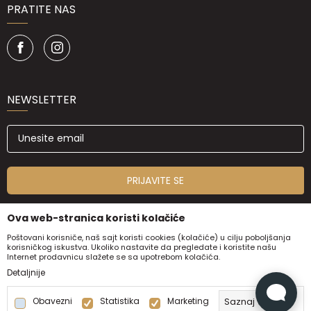
PRATITE NAS
NEWSLETTER
PRIJAVITE SE
Ova web-stranica koristi kolačiće
Poštovani korisniče, naš sajt koristi cookies (kolačiće) u cilju poboljšanja
korisničkog iskustva. Ukoliko nastavite da pregledate i koristite našu
Internet prodavnicu slažete se sa upotrebom kolačića.
Detaljnije
Obavezni
Statistika
Marketing
Saznaj više