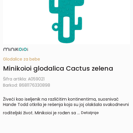
Glodalice za bebe
Minikoioi glodalica Cactus zelena
Šifra artikla:
A059021
Barkod:
8681176330898
Živeći kao iseljenik na različitim kontinentima, suosnivač
Hande Todd otkrila je rešenja koja su joj olakšala svakodnevni
roditeljski život. Minikoioi je rođen sa
...
Detaljnije