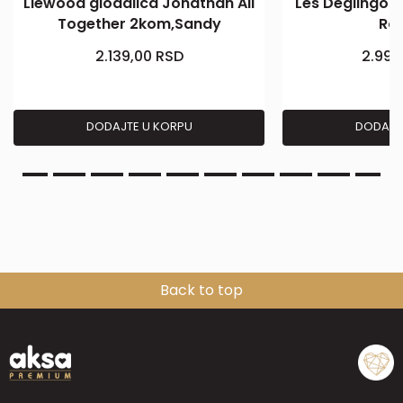
Liewood glodalica Jonathan All
Les Deglingos
Together 2kom,Sandy
Ro
2.139,00
RSD
2.999
DODAJTE U KORPU
DODAJT
Back to top