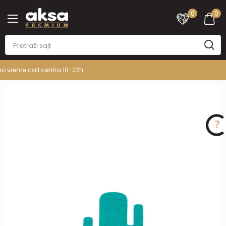
0
0
PREMIUM ASORTIMAN