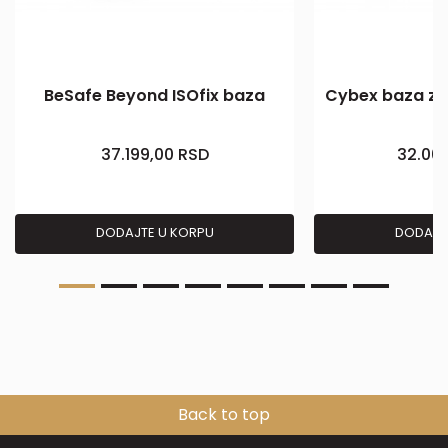
BeSafe Beyond ISOfix baza
Cybex baza za
li
37.199,00
RSD
32.00
DODAJTE U KORPU
DODAJT
Back to top