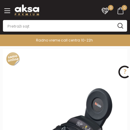
0
0
Radno vreme call centra 10-22h