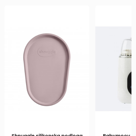
Shnuggle silikonska podloga
Babymoov Nu