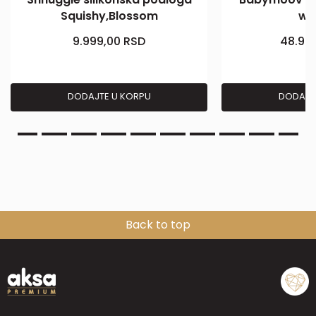
Squishy,Blossom
wa
9.999,00
RSD
48.99
DODAJTE U KORPU
DODAJT
Back to top