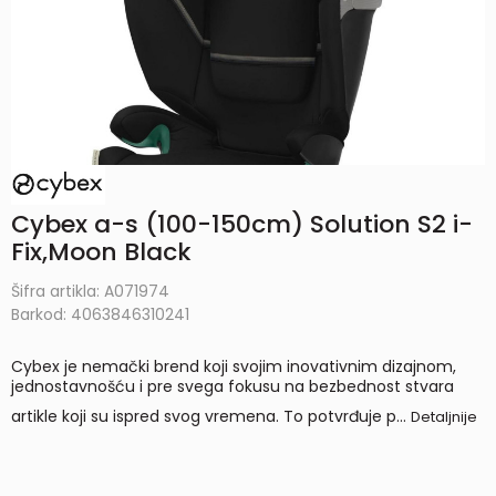
Cybex a-s (100-150cm) Solution S2 i-
Fix,Moon Black
Šifra artikla:
A071974
Barkod:
4063846310241
Cybex je nemački brend koji svojim inovativnim dizajnom,
jednostavnošću i pre svega fokusu na bezbednost stvara
artikle koji su ispred svog vremena. To potvrđuje p
...
Detaljnije