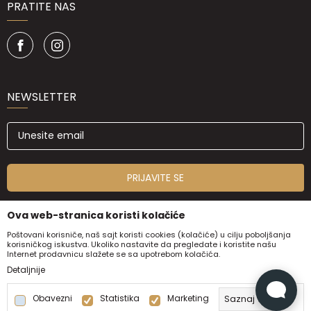
PRATITE NAS
NEWSLETTER
PRIJAVITE SE
Ova web-stranica koristi kolačiće
Poštovani korisniče, naš sajt koristi cookies (kolačiće) u cilju poboljšanja
korisničkog iskustva. Ukoliko nastavite da pregledate i koristite našu
Internet prodavnicu slažete se sa upotrebom kolačića.
Detaljnije
Obavezni
Statistika
Marketing
Saznaj više