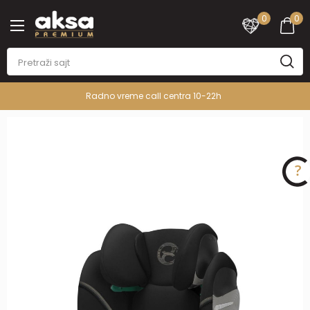
0
0
Radno vreme call centra 10-22h