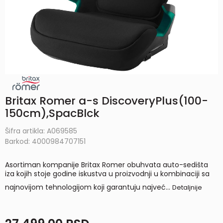
Britax Romer a-s DiscoveryPlus(100-
150cm),SpacBlck
Šifra artikla:
A069585
Barkod:
4000984707151
Asortiman kompanije Britax Romer obuhvata auto-sedišta
iza kojih stoje godine iskustva u proizvodnji u kombinaciji sa
najnovijom tehnologijom koji garantuju najveć
...
Detaljnije