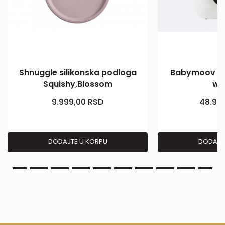
Shnuggle silikonska podloga
Babymoov Nu
Squishy,Blossom
wa
9.999,00
RSD
48.99
DODAJTE U KORPU
DODAJT