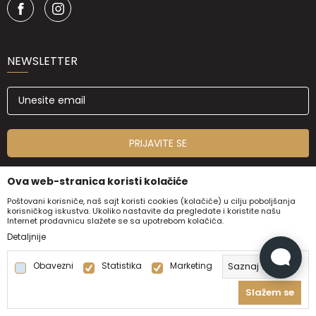
NEWSLETTER
PRIJAVITE SE
Ova web-stranica koristi kolačiće
Poštovani korisniče, naš sajt koristi cookies (kolačiće) u cilju poboljšanja
korisničkog iskustva. Ukoliko nastavite da pregledate i koristite našu
Internet prodavnicu slažete se sa upotrebom kolačića.
Detaljnije
Obavezni
Statistika
Marketing
Saznaj više
©2026
www.aksapremium.rs
, Izrada
NB SOFT
. Sva prava
Slažem se
zadržana.