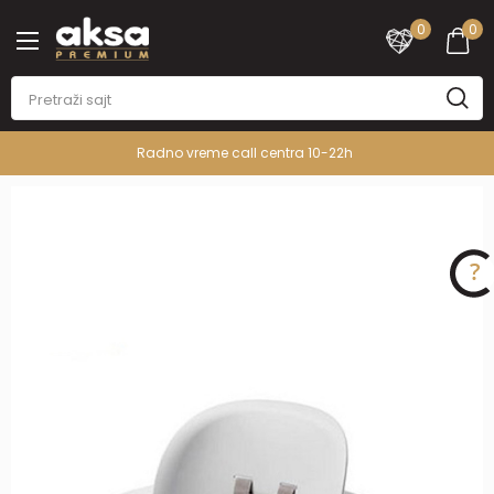
0
0
Radno vreme call centra 10-22h