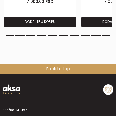
7.000,00
RSD
7.000
DODAJTE U KORPU
DODAJT
Back to top
062/80-14-497