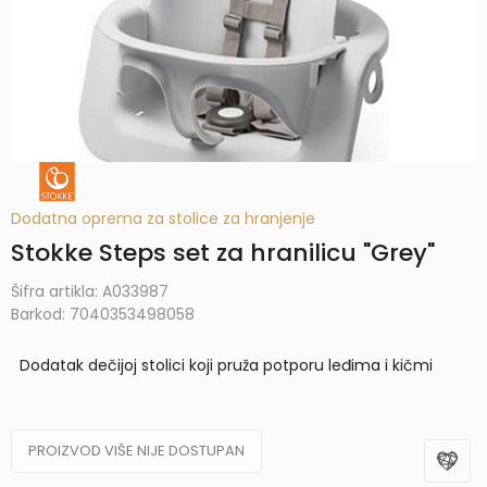
Dodatna oprema za stolice za hranjenje
Stokke Steps set za hranilicu "Grey"
Šifra artikla:
A033987
Barkod:
7040353498058
Dodatak dečijoj stolici koji pruža potporu leđima i kičmi
PROIZVOD VIŠE NIJE DOSTUPAN