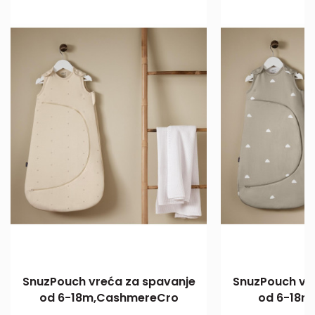
SnuzPouch vreća za spavanje
SnuzPouch vr
od 6-18m,CashmereCro
od 6-18m