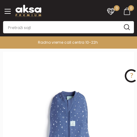
0
0
Radno vreme call centra 10-22h