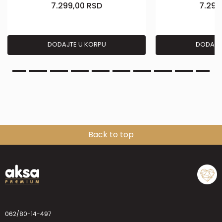
7.299,00
RSD
7.299
DODAJTE U KORPU
DODAJT
Back to top
062/80-14-497