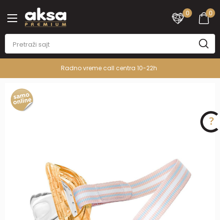
0
0
Radno vreme call centra 10-22h