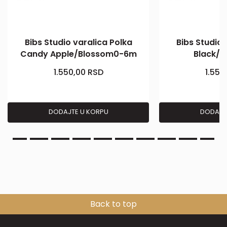
Bibs Studio varalica Polka
Bibs Studio 
Candy Apple/Blossom0-6m
Black/I
1.550,00
RSD
1.550
DODAJTE U KORPU
DODAJT
Back to top