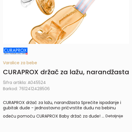
Varalice za bebe
CURAPROX držač za lažu, narandžasta
Šifra artikla:
A045524
Barkod:
7612412428506
CURAPROX držač za lažu, narandžasta Sprečite ispadanje i
gubitak dude - jednostavno pričvrstite dudu na bebinu
odeću pomoću CURAPROX Baby držač za dude!
...
Detaljnije