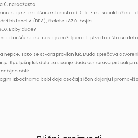
a 0, naradžasta
ena je za mališane starosti od 0 do 7 meseci ili težine od 
drži bisfenol A (BPA), ftalate i AZO-bojila.
PROX Baby dude?
enog korišćenja ne nastaju neželjena dejstva kao što su defor
ka nepce, zato se stvara pravilan luk. Duda sprečava otvoreni 
nje. Spoljašnji luk dela za sisanje dude usmerava pritisak pri 
aobljen oblik.
sa blagim izbočinama bebi daje osećaj sličan dojenju i promoviš