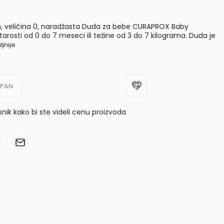
 veličina 0, naradžasta Duda za bebe CURAPROX Baby
arosti od 0 do 7 meseci ili težine od 3 do 7 kilograma. Duda je
ljnije
UPAN
isnik kako bi ste videli cenu proizvoda