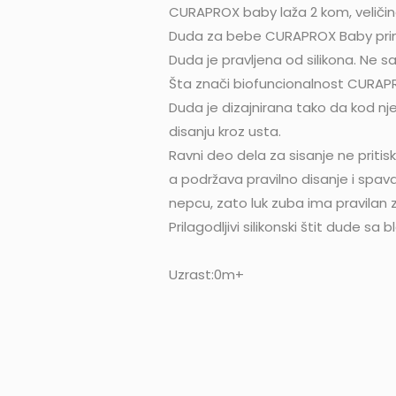
CURAPROX baby laža 2 kom, veličin
Duda za bebe CURAPROX Baby primer
Duda je pravljena od silikona. Ne sa
Šta znači biofuncionalnost CURA
Duda je dizajnirana tako da kod nj
disanju kroz usta.
Ravni deo dela za sisanje ne pritis
a podržava pravilno disanje i spava
nepcu, zato luk zuba ima pravilan z
Prilagodljivi silikonski štit dude 
Uzrast:0m+