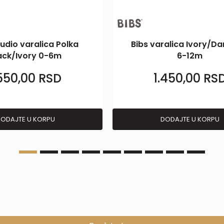
tudio varalica Polka
Bibs varalica Ivory/Da
ack/Ivory 0-6m
6-12m
.550,00
RSD
1.450,00
RS
ODAJTE U KORPU
DODAJTE U KORPU