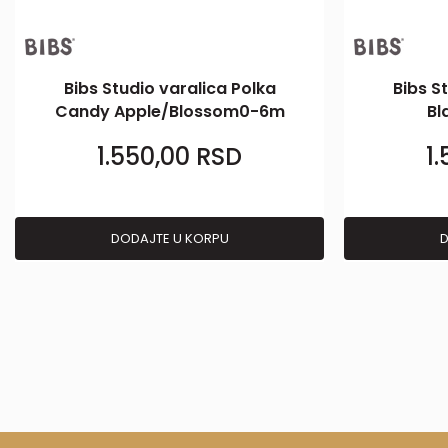
Bibs Studio varalica Polka
Bibs S
Candy Apple/Blossom0-6m
Bl
1.550,00
RSD
1
DODAJTE U KORPU
D