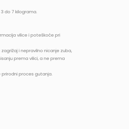
3 do 7 kilograma.
macija vilice i poteškoće pri
zagrižaj i nepravilno nicanje zuba,
sisanju prema vilici, a ne prema
e prirodni proces gutanja.