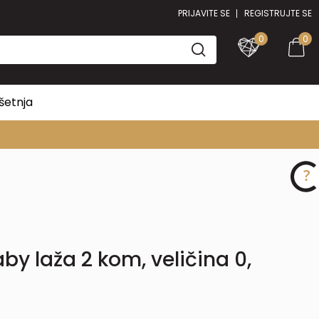
PRIJAVITE SE
REGISTRUJTE SE
0
0
šetnja
y laža 2 kom, veličina 0,