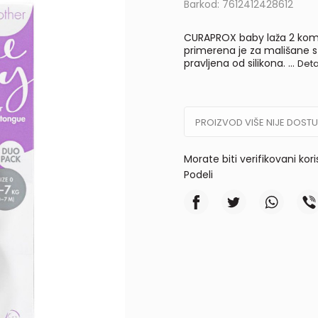
Barkod:
7612412428612
CURAPROX baby laža 2 kom,
primerena je za mališane st
pravljena od silikona.
...
Deta
PROIZVOD VIŠE NIJE DOST
Morate biti verifikovani kor
Podeli