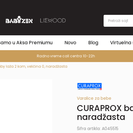
Pretraži sajt
Samo u Aksa Premiumu
Novo
Blog
Virtuelna 
Radno vreme call centra 10-22h
y laža 2 kom, veličina 0, naradžasta
Varalice za bebe
CURAPROX bab
naradžasta
Šifra artikla:
A045515