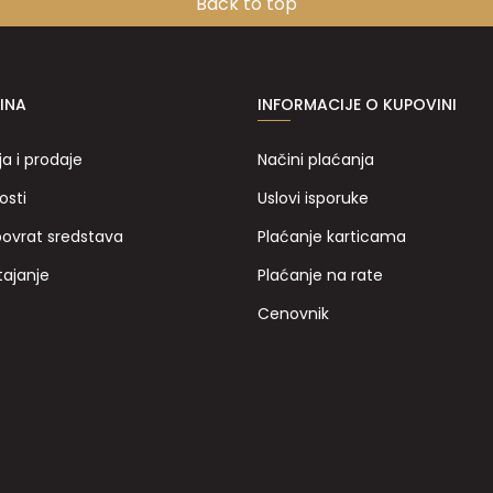
Back to top
INA
INFORMACIJE O KUPOVINI
ja i prodaje
Načini plaćanja
osti
Uslovi isporuke
povrat sredstava
Plaćanje karticama
tajanje
Plaćanje na rate
Cenovnik