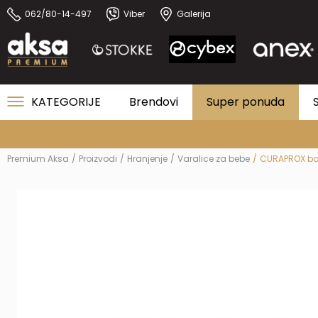
062/80-14-497
Viber
Galerija
KATEGORIJE
Brendovi
Super ponuda
Premium Aksa
Proizvodi
Hranjenje
Varalice za bebe
CURAPROX bab