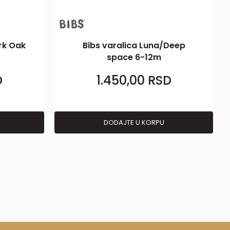
rk Oak
Bibs varalica Luna/Deep
space 6-12m
D
1.450,00
RSD
DODAJTE U KORPU