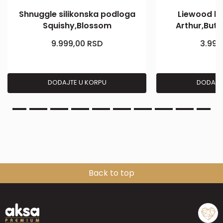
Shnuggle silikonska podloga
Liewood ku
Squishy,Blossom
Arthur,Butt
9.999,00
RSD
3.999
DODAJTE U KORPU
DODAJT
Back to top