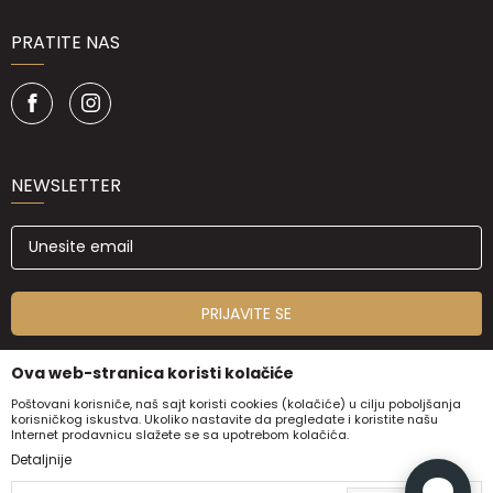
PRATITE NAS
NEWSLETTER
PRIJAVITE SE
Ova web-stranica koristi kolačiće
Poštovani korisniče, naš sajt koristi cookies (kolačiće) u cilju poboljšanja
korisničkog iskustva. Ukoliko nastavite da pregledate i koristite našu
Internet prodavnicu slažete se sa upotrebom kolačića.
Detaljnije