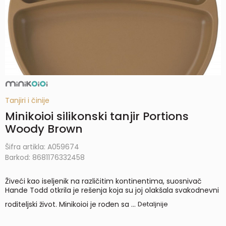
Tanjiri i činije
Minikoioi silikonski tanjir Portions
Woody Brown
Šifra artikla:
A059674
Barkod:
8681176332458
Živeći kao iseljenik na različitim kontinentima, suosnivač
Hande Todd otkrila je rešenja koja su joj olakšala svakodnevni
roditeljski život. Minikoioi je rođen sa
...
Detaljnije