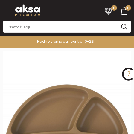
0
0
Radno vreme call centra 10-22h