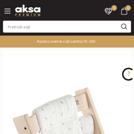
0
0
Radno vreme call centra 10-22h