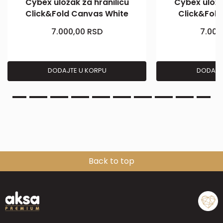
Cybex uložak za hranilicu
Cybex uloža
Click&Fold Canvas White
Click&Fold
7.000,00
RSD
7.000
DODAJTE U KORPU
DODAJT
Back to top