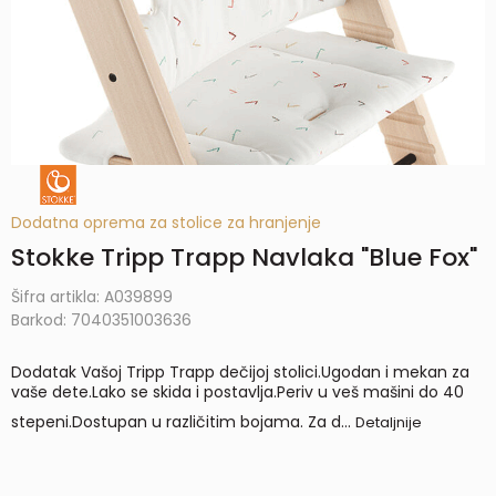
Dodatna oprema za stolice za hranjenje
Stokke Tripp Trapp Navlaka "Blue Fox"
Šifra artikla:
A039899
Barkod:
7040351003636
Dodatak Vašoj Tripp Trapp dečijoj stolici.Ugodan i mekan za
vaše dete.Lako se skida i postavlja.Periv u veš mašini do 40
stepeni.Dostupan u različitim bojama. Za d
...
Detaljnije