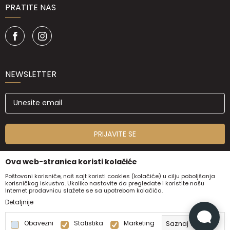
PRATITE NAS
NEWSLETTER
PRIJAVITE SE
Ova web-stranica koristi kolačiće
Poštovani korisniče, naš sajt koristi cookies (kolačiće) u cilju poboljšanja
korisničkog iskustva. Ukoliko nastavite da pregledate i koristite našu
Internet prodavnicu slažete se sa upotrebom kolačića.
Detaljnije
Obavezni
Statistika
Marketing
Saznaj više