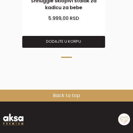
Shnuggle sklopivi stalak za
kadicu za bebe
5.999,00
RSD
DODAJTE U KORPU
Back to top