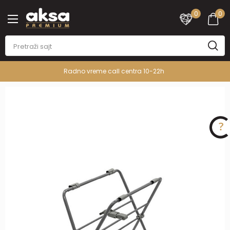
0
0
Radno vreme call centra 10-22h