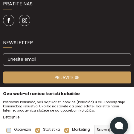
PRATITE NAS
NEWSLETTER
PRIJAVITE SE
Ova web-stranica koristi kolačiće
Poštovani korisniče, naš sajt koristi cookies (kolačiće) u cilju poboljšanja
korisničkog iskustva. Ukoliko nastavite da pregledate i koristite našu
Internet prodavnicu slažete se sa upotrebom kolačića.
Detaljnije
Obavezni
Statistika
Marketing
Saznaj više