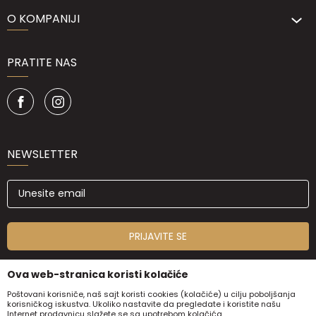
O KOMPANIJI
PRATITE NAS
NEWSLETTER
PRIJAVITE SE
Ova web-stranica koristi kolačiće
Poštovani korisniče, naš sajt koristi cookies (kolačiće) u cilju poboljšanja
korisničkog iskustva. Ukoliko nastavite da pregledate i koristite našu
Internet prodavnicu slažete se sa upotrebom kolačića.