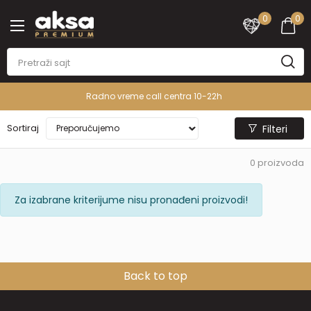
0
0
Radno vreme call centra 10-22h
Sortiraj
Filteri
0
proizvoda
Za izabrane kriterijume nisu pronađeni proizvodi!
Back to top