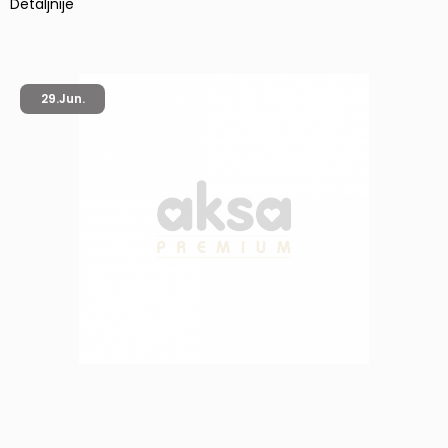
Detaljnije
29.
Jun.