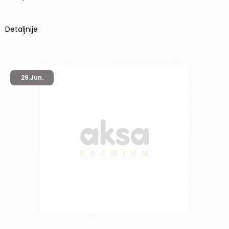
Detaljnije
29.
Jun.