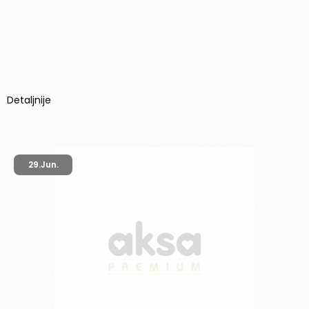
Detaljnije
29.
Jun.