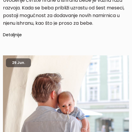
Uvođenje čvrste hrane u ishranu bebe je važna faza
razvoja. Kada se beba približi uzrastu od šest meseci,
postoji mogućnost za dodavanje novih namirnica u
njenu ishranu, kao što je proso za bebe.
Detaljnije
29.
Jun.