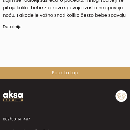
kojim se roditelji susreću. U početku, mnogi roditelji se
pitaju koliko bebe zapravo spavaju i zašto ne spavaju
noću. Takođe je važno znati koliko često bebe spavaju
tokom dana, koji su provereni načini da uspavate
Detaljnije
bebu.
Back to top
062/80-14-497