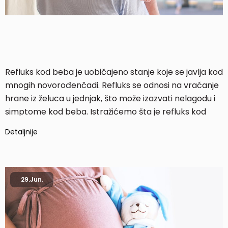
Refluks kod beba je uobičajeno stanje koje se javlja kod
mnogih novorođenčadi. Refluks se odnosi na vraćanje
hrane iz želuca u jednjak, što može izazvati nelagodu i
simptome kod beba. Istražićemo šta je refluks kod
beba, zašto se javlja, kako ga prepoznati i lečiti, kao i
Detaljnije
neke prirodne načine ublažavanja simptoma.
29.
Jun.