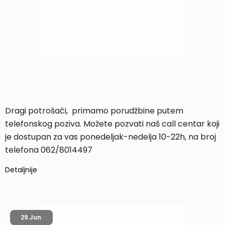
Dragi potrošači, primamo porudžbine putem
telefonskog poziva. Možete pozvati naš call centar koji
je dostupan za vas ponedeljak-nedelja 10-22h, na broj
telefona 062/8014497
Detaljnije
29.
Jun.