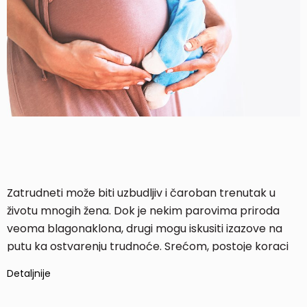
Zatrudneti može biti uzbudljiv i čaroban trenutak u
životu mnogih žena. Dok je nekim parovima priroda
veoma blagonaklona, drugi mogu iskusiti izazove na
putu ka ostvarenju trudnoće. Srećom, postoje koraci
koje žene mogu preduzeti kako bi povećale šanse za
Detaljnije
začeće.