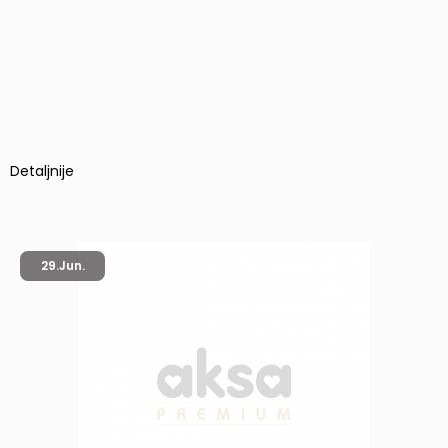
Detaljnije
29.
Jun.