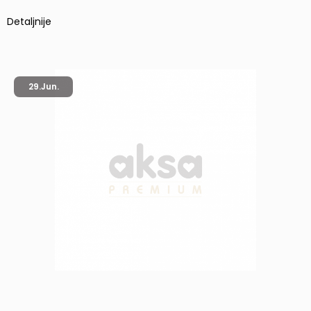
Detaljnije
29.
Jun.