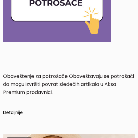
Obaveštenje za potrošače Obaveštavaju se potrošači
da mogu izvršiti povrat sledećih artikala u Aksa
Premium prodavnici.
Detaljnije