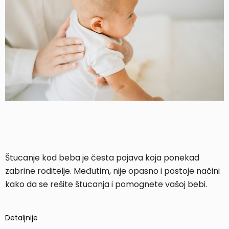
Štucanje kod beba je česta pojava koja ponekad
zabrine roditelje. Međutim, nije opasno i postoje načini
kako da se rešite štucanja i pomognete vašoj bebi.
Detaljnije