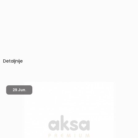
Detaljnije
29.
Jun.