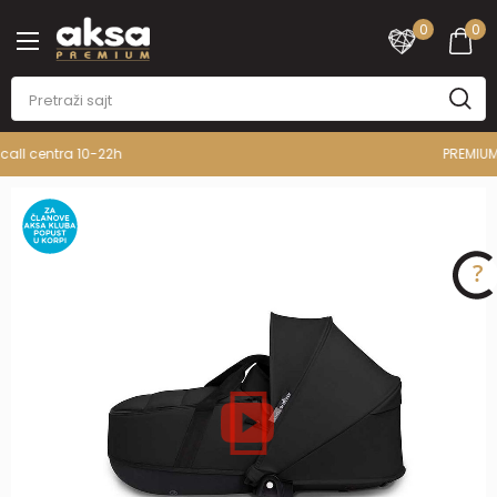
0
0
PREMIUM ASORTIMAN