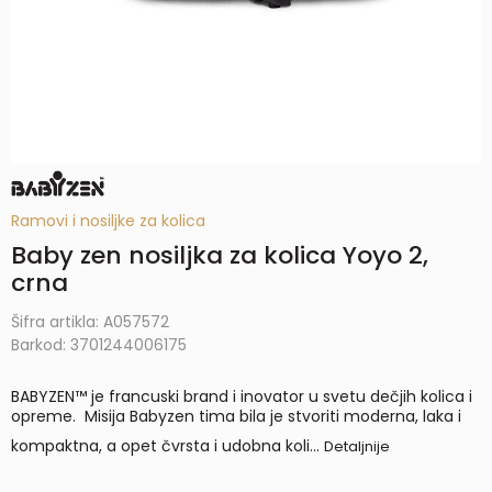
Ramovi i nosiljke za kolica
Baby zen nosiljka za kolica Yoyo 2,
crna
Šifra artikla:
A057572
Barkod:
3701244006175
BABYZEN™ je francuski brand i inovator u svetu dečjih kolica i
opreme. Misija Babyzen tima bila je stvoriti moderna, laka i
kompaktna, a opet čvrsta i udobna koli
...
Detaljnije