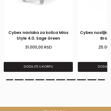
Cybex navlaka za kolica Mios
Cybex nosiljka
Style 4.0. Sage Green
Brow
31.000,00
RSD
25.00
DODAJTE U KORPU
DODAJT