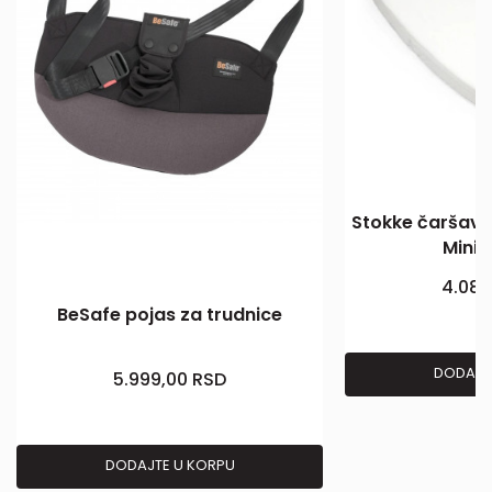
Stokke čaršav l
Mini,
4.080
BeSafe pojas za trudnice
DODAJT
5.999,00
RSD
DODAJTE U KORPU