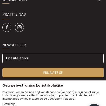
PRATITE NAS
NEWSLETTER
PRIJAVITE SE
Ova web-stranica koristi kolačiće
Poštovani korisniče, naš sajt koristi cookies (kolačiće) u cilju poboljšanja
korisničkog iskustva. Ukoliko nastavite da pregledate i koristite našu
Internet prodavnicu slažete se sa upotrebom kolačića.
Detaljnije