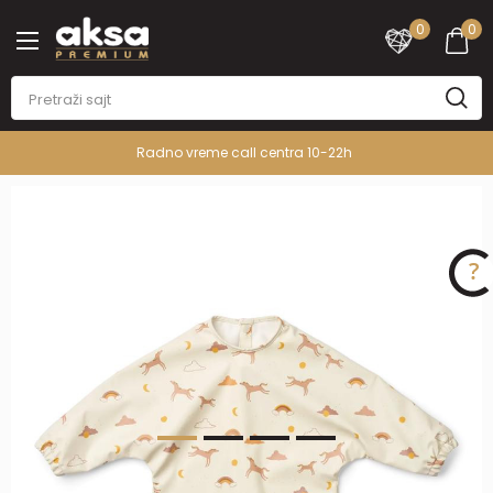
0
0
Radno vreme call centra 10-22h