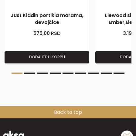
Just Kiddin portikla marama,
Liewood sili
devojčice
Ember,Ele
575,00
RSD
3.199
DODAJTE U KORPU
DODAJT
Back to top