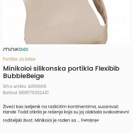
Portikle za bebe
Minikoioi silikonska portikla Flexibib
BubbleBeige
Šifra artikla:
A059666
Barkod:
8681176332410
Živeći kao iseljenik na različitim kontinentima, suosnivač
Hande Todd otkrila je rešenja koja su joj olakšala svakodnevni
roditeljski život. Minikoioi je rođen sa
...
Detaljnije