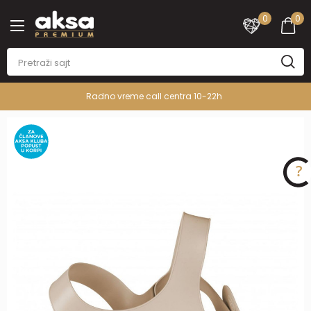
0
0
Radno vreme call centra 10-22h