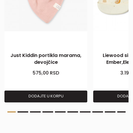
Just Kiddin portikla marama,
Liewood sili
devojčice
Ember,Ele
575,00
RSD
3.199
DODAJTE U KORPU
DODAJT