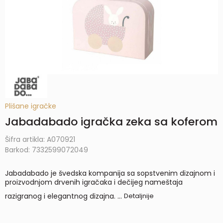
Plišane igračke
Jabadabado igračka zeka sa koferom
Šifra artikla:
A070921
Barkod:
7332599072049
Jabadabado je švedska kompanija sa sopstvenim dizajnom i
proizvodnjom drvenih igračaka i dečijeg nameštaja
razigranog i elegantnog dizajna.
...
Detaljnije