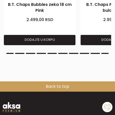
B.T. Chaps Bubbles zeka 18 cm
B.T. Chaps Ph
Pink
buldo
2.499,00
RSD
2.999
DODAJTE U KORPU
DODAJT
Back to top