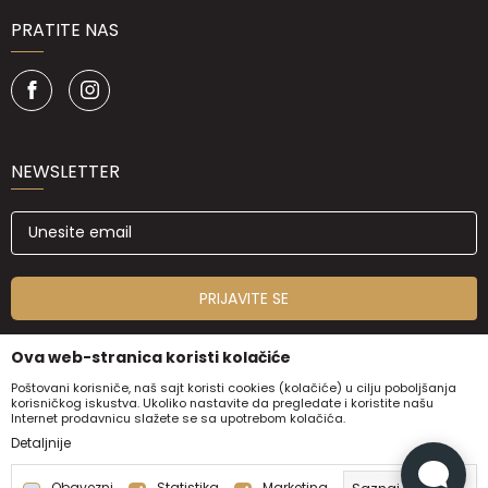
PRATITE NAS
NEWSLETTER
PRIJAVITE SE
Ova web-stranica koristi kolačiće
Poštovani korisniče, naš sajt koristi cookies (kolačiće) u cilju poboljšanja
korisničkog iskustva. Ukoliko nastavite da pregledate i koristite našu
Internet prodavnicu slažete se sa upotrebom kolačića.
Detaljnije
Obavezni
Statistika
Marketing