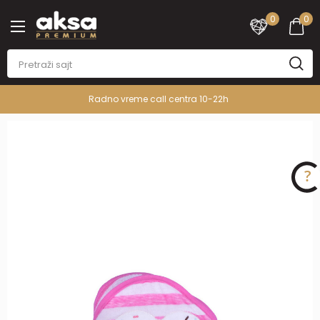
0
0
Radno vreme call centra 10-22h