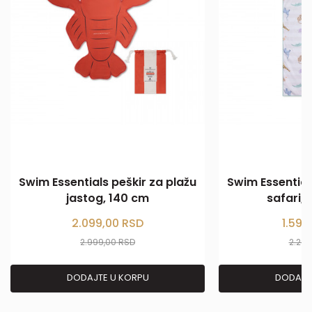
Swim Essentials peškir za plažu
Swim Essential
jastog, 140 cm
safari,
2.099,00
RSD
1.599
2.999,00
RSD
2.29
DODAJTE U KORPU
DODAJT