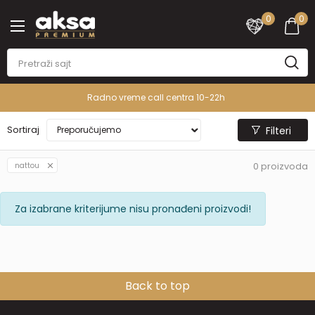
0
0
Radno vreme call centra 10-22h
Sortiraj
Filteri
0
proizvoda
nattou
Za izabrane kriterijume nisu pronađeni proizvodi!
Back to top