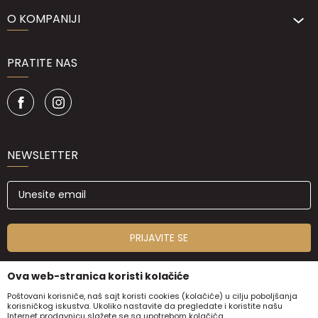
O KOMPANIJI
PRATITE NAS
NEWSLETTER
PRIJAVITE SE
Ova web-stranica koristi kolačiće
Poštovani korisniče, naš sajt koristi cookies (kolačiće) u cilju poboljšanja
korisničkog iskustva. Ukoliko nastavite da pregledate i koristite našu
Internet prodavnicu slažete se sa upotrebom kolačića.