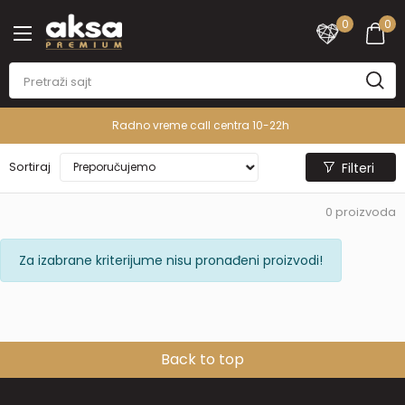
0
0
Radno vreme call centra 10-22h
Sortiraj
Filteri
0
proizvoda
Za izabrane kriterijume nisu pronađeni proizvodi!
Back to top