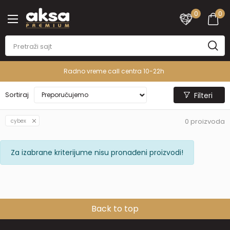
0
0
Radno vreme call centra 10-22h
Sortiraj
Filteri
0
proizvoda
cybex
Za izabrane kriterijume nisu pronađeni proizvodi!
Back to top