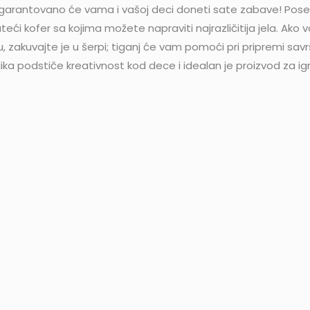
ova garantovano će vama i vašoj deci doneti sate zabave! Po
 kofer sa kojima možete napraviti najrazličitija jela. Ako voli
u, zakuvajte je u šerpi; tiganj će vam pomoći pri pripremi sa
ika podstiče kreativnost kod dece i idealan je proizvod za igr