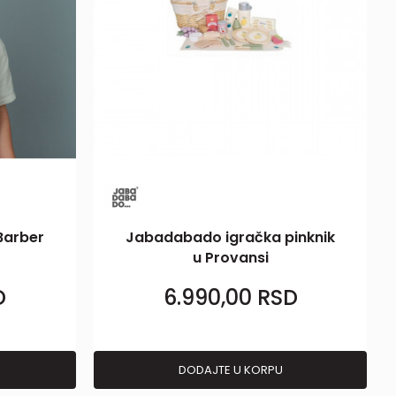
Barber
Jabadabado igračka pinknik
u Provansi
D
6.990,00
RSD
DODAJTE U KORPU