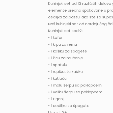
Kuhinjski set od 13 različitih del
elemente uredno spakovane u prateći
cediljka za pastu; ako ste za supic
Naš kuhinjski set od nerđajućeg čel
Kuhinjski set sadrži:
• 1 kofer
• 1 krpu za rernu
• 1 kašiku za špagete
• 1 žicu za mućenje
• 1 spatulu
• 1 rupičastu kašiku
• 1 kutlaču
• 1 malu šerpu sa poklopcem
• 1 veliku šerpu sa poklopcem
• 1 tiganj
• 1 cediljku za špagete
Uzrast: 3+