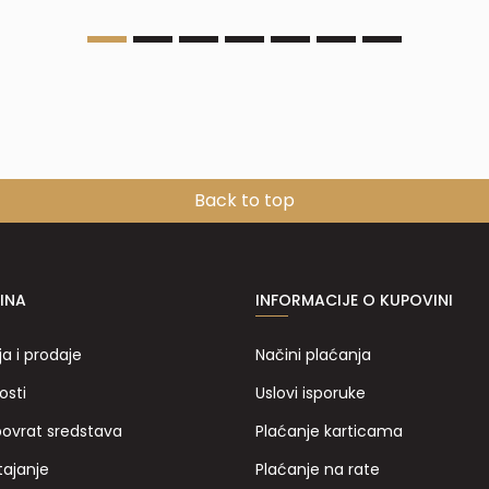
Back to top
INA
INFORMACIJE O KUPOVINI
ja i prodaje
Načini plaćanja
osti
Uslovi isporuke
povrat sredstava
Plaćanje karticama
tajanje
Plaćanje na rate