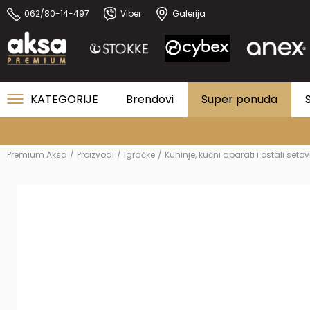
062/80-14-497
Viber
Galerija
KATEGORIJE
Brendovi
Super ponuda
Premium Aksa
Proizvodi
Igračke
Kuhinje, kućni aparati i ostali setov