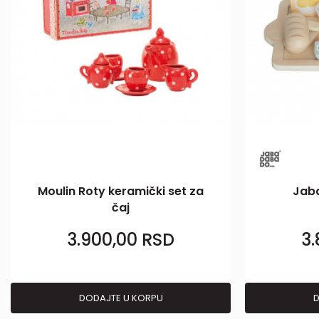
Moulin Roty keramički set za
Jab
čaj
3.900,00
RSD
3
DODAJTE U KORPU
D