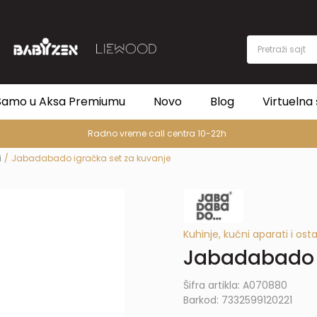
Pretraži sajt
Samo u Aksa Premiumu
Novo
Blog
Virtuelna 
Radno vreme call centra 10-22h
i
Jabadabado igračka set za kuvanje
Kuhinje, kućni aparati i osta
Jabadabado i
Šifra artikla:
A070880
Barkod:
7332599120221