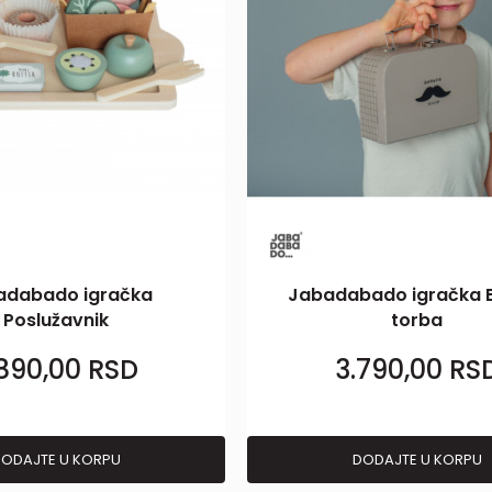
adabado igračka
Jabadabado igračka 
Poslužavnik
torba
.890,00
RSD
3.790,00
RS
ODAJTE U KORPU
DODAJTE U KORPU