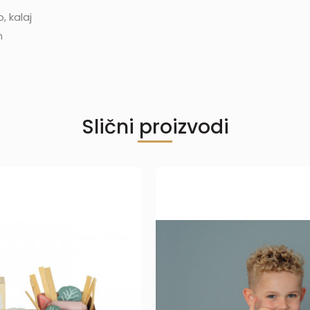
, kalaj
m
Slični proizvodi