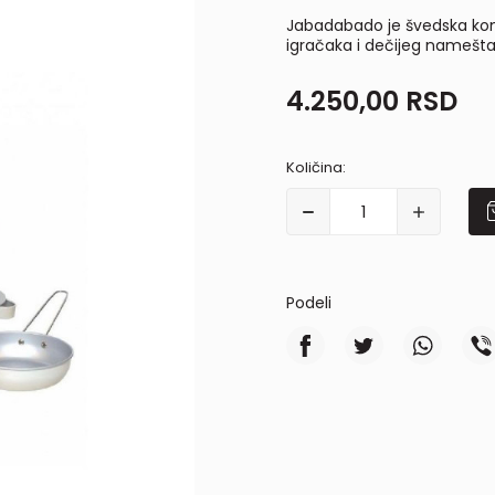
Jabadabado je švedska kom
igračaka i dečijeg namešta
4.250,00
RSD
Količina:
Podeli