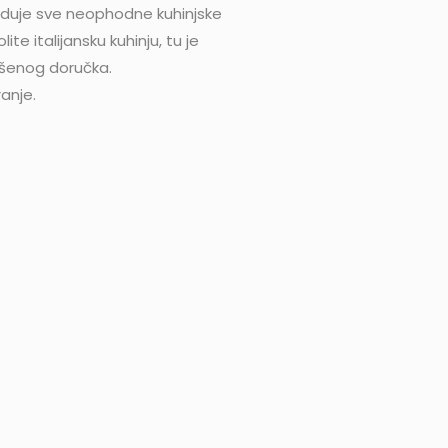
seduje sve neophodne kuhinjske
te italijansku kuhinju, tu je
vršenog doručka.
anje.