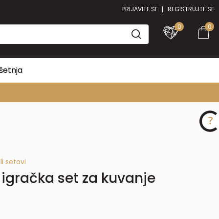
PRIJAVITE SE
REGISTRUJTE SE
0
0
šetnja
li setovi
gračka set za kuvanje