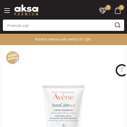
0
0
Radno vreme call centra 10-22h