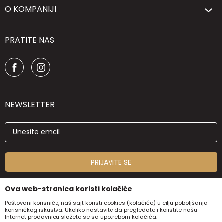
O KOMPANIJI
PRATITE NAS
NEWSLETTER
PRIJAVITE SE
Ova web-stranica koristi kolačiće
Poštovani korisniče, naš sajt koristi cookies (kolačiće) u cilju poboljšanja
korisničkog iskustva. Ukoliko nastavite da pregledate i koristite našu
Internet prodavnicu slažete se sa upotrebom kolačića.