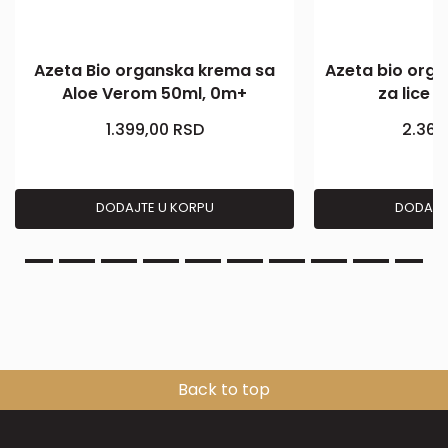
Azeta Bio organska krema sa
Azeta bio org
Aloe Verom 50ml, 0m+
za lice I
1.399,00
RSD
2.369
DODAJTE U KORPU
DODAJT
Back to top