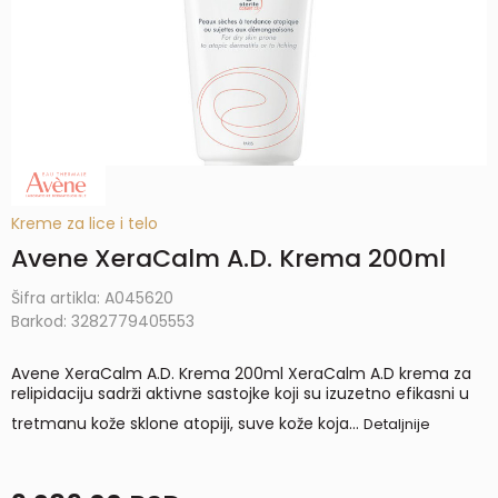
Kreme za lice i telo
Avene XeraCalm A.D. Krema 200ml
Šifra artikla:
A045620
Barkod:
3282779405553
Avene XeraCalm A.D. Krema 200ml XeraCalm A.D krema za
relipidaciju sadrži aktivne sastojke koji su izuzetno efikasni u
tretmanu kože sklone atopiji, suve kože koja
...
Detaljnije