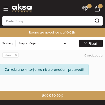
0
0
Radno vreme call centra 10-22h
Sortiraj
Filteri
0
proizvoda
stokke
Za izabrane kriterijume nisu pronađeni proizvodi!
Back to top