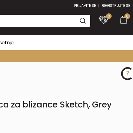
PRIJAVITE SE
REGISTRUJTE SE
0
0
šetnja
ica za blizance Sketch, Grey