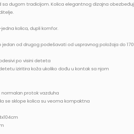
rend sa dugom tradicijom. Kolica elegantnog dizajna obezbeđu
itelje.
-jedna kolica, dupli komfor.
o jedan od drugog podešavati od uspravnog položaja do 170°
odesivi po visini deteta
etetu iziritira koža ukoliko dođu u kontak sa njom
ju normalan protok vazduha
ada se sklope kolica su veoma kompaktna
x84x104cm
cm