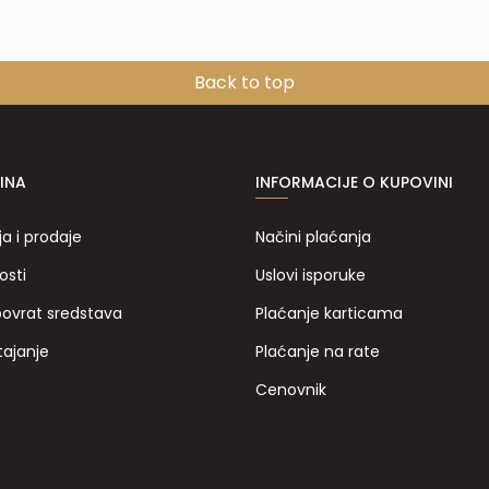
Back to top
INA
INFORMACIJE O KUPOVINI
ja i prodaje
Načini plaćanja
osti
Uslovi isporuke
povrat sredstava
Plaćanje karticama
tajanje
Plaćanje na rate
Cenovnik