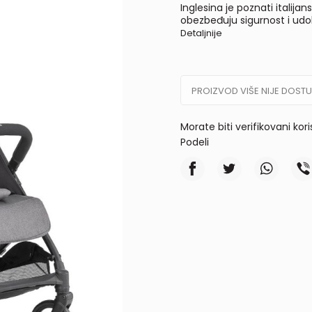
Inglesina je poznati italij
obezbeđuju sigurnost i udob
Detaljnije
PROIZVOD VIŠE NIJE DOST
Morate biti verifikovani kor
Podeli