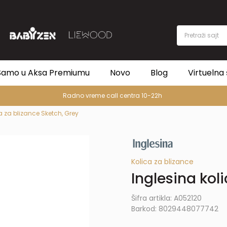
Pretraži sajt
Samo u Aksa Premiumu
Novo
Blog
Virtuelna 
Radno vreme call centra 10-22h
a za blizance Sketch, Grey
Kolica za blizance
Inglesina kol
Šifra artikla:
A052120
Barkod:
8029448077742