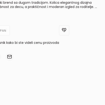
anski brend sa dugom tradicijom. Kolica elegantnog dizajna
nost za decu, a praktičnost i moderan izgled za roditelje.
...
UPAN
isnik kako bi ste videli cenu proizvoda