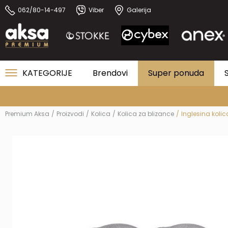
062/80-14-497
Viber
Galerija
KATEGORIJE
Brendovi
Super ponuda
Premium Aksa
Proizvodi
Kolica
Kolica za blizance
Inglesina kolic