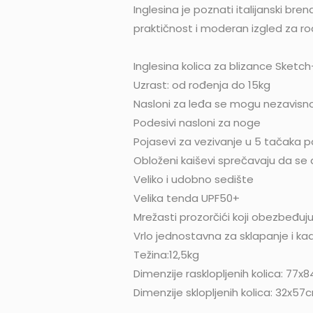
Inglesina je poznati italijanski b
praktičnost i moderan izgled za rod
Inglesina kolica za blizance Sketch
Uzrast: od rođenja do 15kg
Nasloni za leđa se mogu nezavisn
Podesivi nasloni za noge
Pojasevi za vezivanje u 5 tačaka p
Obloženi kaiševi sprečavaju da se d
Veliko i udobno sedište
Velika tenda UPF50+
Mrežasti prozorčići koji obezbeđu
Vrlo jednostavna za sklapanje i k
Težina:12,5kg
Dimenzije rasklopljenih kolica: 77
Dimenzije sklopljenih kolica: 32x57