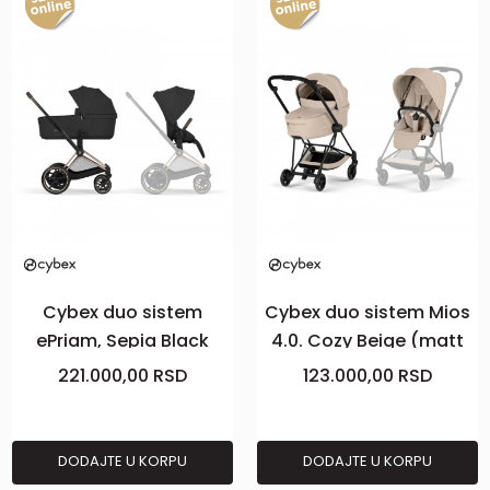
Cybex duo sistem
Cybex duo sistem Mios
ePriam, Sepia Black
4.0. Cozy Beige (matt
(rosegold)
black)
221.000,00
RSD
123.000,00
RSD
DODAJTE U KORPU
DODAJTE U KORPU