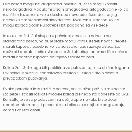
Ova kolica mogu biti dugoročna investicija, jer se mogu koristiti
nekoliko godina. Modularni dizajn omogućava prilagođavanje kolica
različitim fazama razvoja deteta, od novorođenčeta do starijeg
deteta koje može samostalno da sedi. Kvalitetno izrađena kolica
mogu izdržati godine upotrebe i biti pogodna za više dece.
Iako kolica 2u1 i 3u1 skuplja u početnoj kupovini u odnosu na
standardna kolica, na duže staze mogu vam uštedeti novac. Nećete
morati kupovati posebna kolica za svaku fazu razvoja deteta, što
može biti dodatni trošak. Ako kolica 3u1 uključuju auto-sedište, nećete
morati dodatno kupovati odvojeno sedište za bebu.
Kolica 2u1 i 3u1 mogu biti praktična za putovanja, jer su obično lagana
i sklopiva. Možete ih jednostavno rasklopiti i sklopiti, što olakšava
prevoz tokom putovanja.
Svaka porodica ima različite potrebe, pa je važno pažljivo razmotrite
šta želite i istražiti različite modele kolica pre nego što donesete odluku.
Konsultujte se sa prodavcem za dečiju opremu kako biste dobili
dodatne informacije i preporuke za kolica koja najbolje odgovaraju
vama i vašem detetu.