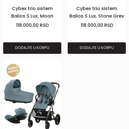
Cybex trio sistem
Cybex trio sistem
Balios S Lux, Moon
Balios S Lux, Stone Grey
black Plus
Plus
118.000,00
RSD
118.000,00
RSD
DODAJTE U KORPU
DODAJTE U KORPU