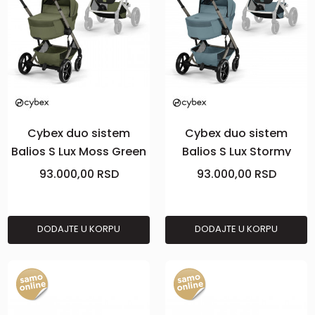
Cybex duo sistem
Cybex duo sistem
Balios S Lux Moss Green
Balios S Lux Stormy
(taupe)
Blue (taupe)
93.000,00
RSD
93.000,00
RSD
DODAJTE U KORPU
DODAJTE U KORPU