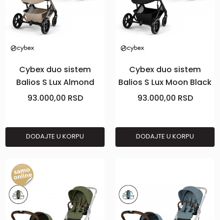
Cybex duo sistem
Cybex duo sistem
Balios S Lux Almond
Balios S Lux Moon Black
Beige (taupe)
(black)
93.000,00
RSD
93.000,00
RSD
DODAJTE U KORPU
DODAJTE U KORPU