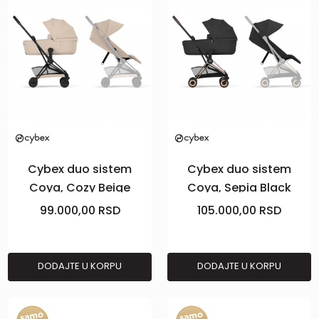
Cybex duo sistem
Cybex duo sistem
Coya, Cozy Beige
Coya, Sepia Black
(mattblack ram)
(rosegold ram)
99.000,00
RSD
105.000,00
RSD
DODAJTE U KORPU
DODAJTE U KORPU