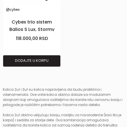
Cybex trio sistem
Balios S Lux, Stormy
Blue Plus
118.000,00
RSD
DODAJTE U KORPU
Kolica 2u1 i 3u1 su kolica napravljena da budu praktična i
višenamenska. Ove vrste kolica obično dolaze sa modularnim
dizajnom koji omogućava roditeljima da koriste istu osnovnu šasiju i
prilagode je različitim potrebama i fazama rasta deteta.
Kolica 2u1 obično uključuju šasiju, nosiljku za novorođenče (kao što je
korpa) i sedište za starije dete. Ova kombinacija omogućava
roditeljima da koriste kolica od samog rođenja deteta do trenutka