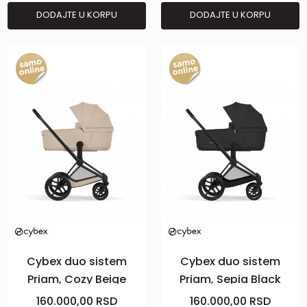
DODAJTE U KORPU
DODAJTE U KORPU
Cybex duo sistem
Cybex duo sistem
Priam, Cozy Beige
Priam, Sepia Black
(matt black)
(matt black)
160.000,00
RSD
160.000,00
RSD