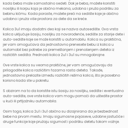
kada beba može samostalno sedeti. Dok je beba, možete koristiti
nosiljku ili korpu koja je obično mekana, udobna i pruža podršku za
bebinu kičmu. Kada poraste, možete preći na sedište koje je obično
udobno i pruža više prostora za dete da se kreće.
Kolica 3u1 imaju dodatni deo koji se naziva autosedište. Ova vrsta
kolica uključuje šasiju, nosiljku za novorođenče, sedište za starije dete i
auto-sedište koje se može koristiti u automobilu. Kolica su praktična,
jer vam omogućava da jednostavno prenesete bebu iz kolica u
automobil bez potrebe za premeštanjem i prenošenjem deteta iz
različitih sedišta. Prednosti kolica 2u1 i 3u1 su mnogobrojne.
Ove vrste kolica su veoma praktične, jer vam omogućavaju da
prilagodite kolica različitim fazama rasta deteta. Takođe,
jednostavno prelazite između različitih režima kolica, što je posebno
korisno kada ste u pokretu.
S obzirom na to da koristite istu šasiju za nosiljku, sedište i eventualno
auto-sedište, ove vrste kolica vam mogu pomoći da uštedite prostor
u kući ili prtljažniku automobila.
Osim toga, kolica 2u1 i 3u1 obično su dizajnirana da je bezbednost
bebe na prvom mestu. Imaju sigurnosne pojaseve, udobne jastučiće i
druge funkcije koje pružaju sigurnost i podršku detetu tokom vožnje.