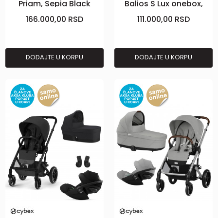
Priam, Sepia Black
Balios S Lux onebox,
(rosegold)
Stone Grey
166.000,00
RSD
111.000,00
RSD
DODAJTE U KORPU
DODAJTE U KORPU