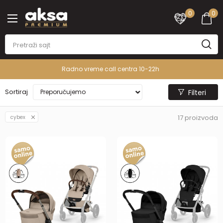
0
0
PREMIUM ASORTIMAN
Sortiraj
Filteri
17
proizvoda
cybex