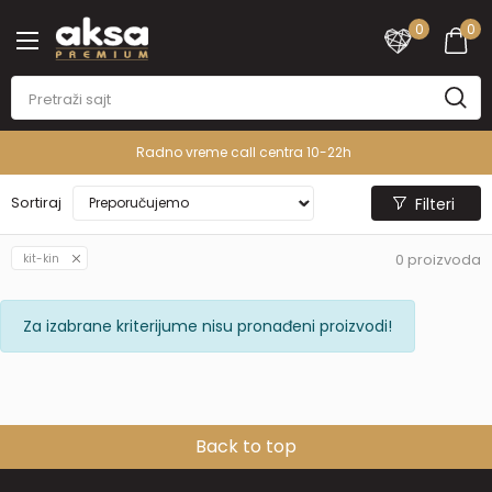
0
0
Radno vreme call centra 10-22h
Sortiraj
Filteri
0
proizvoda
kit-kin
Za izabrane kriterijume nisu pronađeni proizvodi!
Back to top