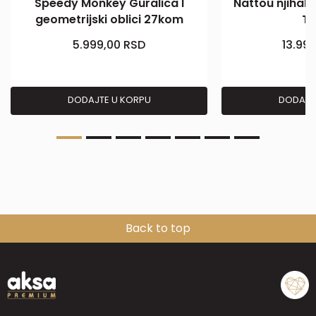
Speedy Monkey Guralica I
Nattou njihali
geometrijski oblici 27kom
T
5.999,00
RSD
13.99
DODAJTE U KORPU
DODAJT
Back to top