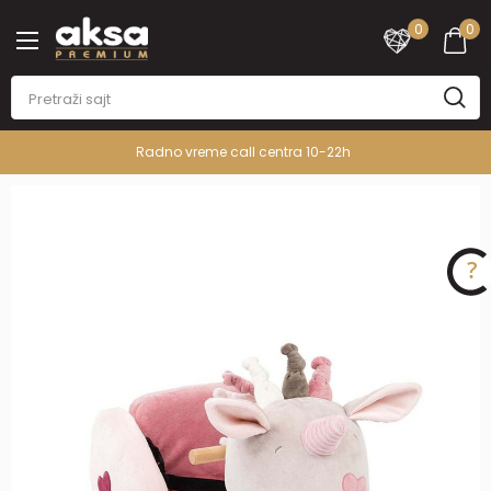
0
0
Radno vreme call centra 10-22h