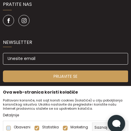
PRATITE NAS
NEWSLETTER
PRIJAVITE SE
Ova web-stranica koristi kolačiće
Poštovani korisniče, naš sajt koristi cookies (kolačiće) u cilju poboljšanja
korisničkog iskustva. Ukoliko nastavite da pregledate i koristite našu
Internet prodavnicu slažete se sa upotrebom kolačića.
Detaljnije
Obavezni
Statistika
Marketing
Saznaj više