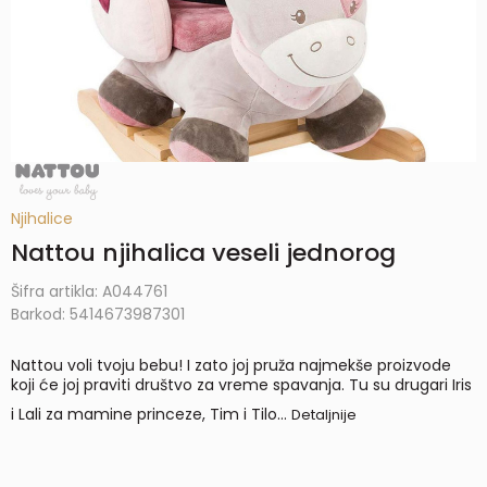
Njihalice
Nattou njihalica veseli jednorog
Šifra artikla:
A044761
Barkod:
5414673987301
Nattou voli tvoju bebu! I zato joj pruža najmekše proizvode
koji će joj praviti društvo za vreme spavanja. Tu su drugari Iris
i Lali za mamine princeze, Tim i Tilo
...
Detaljnije