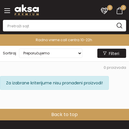
0
0
Radno vreme call centra 10-22h
Sortiraj
Filteri
0
proizvoda
Za izabrane kriterijume nisu pronađeni proizvodi!
Back to top