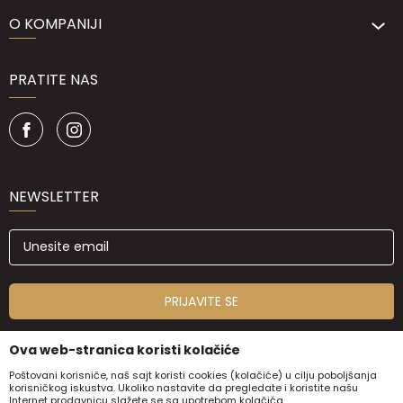
O KOMPANIJI
PRATITE NAS
NEWSLETTER
PRIJAVITE SE
Ova web-stranica koristi kolačiće
Poštovani korisniče, naš sajt koristi cookies (kolačiće) u cilju poboljšanja
korisničkog iskustva. Ukoliko nastavite da pregledate i koristite našu
Internet prodavnicu slažete se sa upotrebom kolačića.