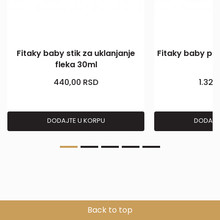
Fitaky baby stik za uklanjanje
Fitaky baby pr
fleka 30ml
440,00
RSD
1.329
DODAJTE U KORPU
DODAJT
Back to top