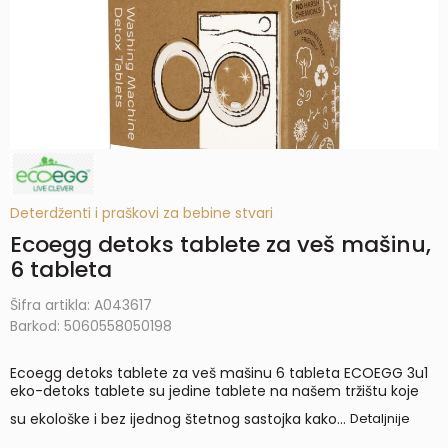
Deterdženti i praškovi za bebine stvari
Ecoegg detoks tablete za veš mašinu,
6 tableta
Šifra artikla:
A043617
Barkod:
5060558050198
Ecoegg detoks tablete za veš mašinu 6 tableta ECOEGG 3u1
eko-detoks tablete su jedine tablete na našem tržištu koje
su ekološke i bez ijednog štetnog sastojka kako
...
Detaljnije