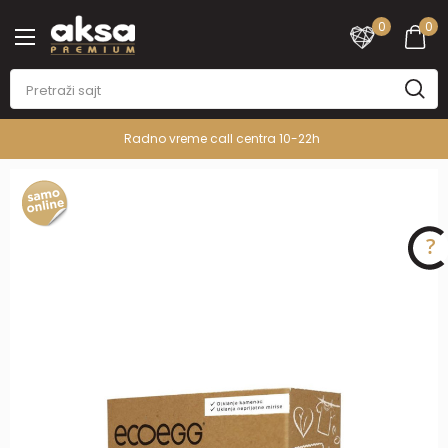
0
0
Radno vreme call centra 10-22h