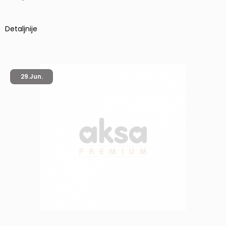
Detaljnije
29.
Jun.