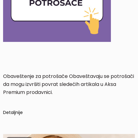
Obaveštenje za potrošače Obaveštavaju se potrošači
da mogu izvršiti povrat sledećih artikala u Aksa
Premium prodavnici.
Detaljnije