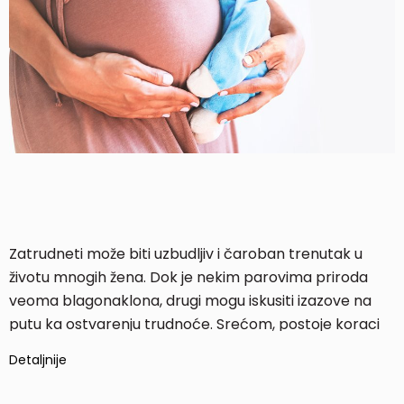
Zatrudneti može biti uzbudljiv i čaroban trenutak u
životu mnogih žena. Dok je nekim parovima priroda
veoma blagonaklona, drugi mogu iskusiti izazove na
putu ka ostvarenju trudnoće. Srećom, postoje koraci
koje žene mogu preduzeti kako bi povećale šanse za
Detaljnije
začeće.