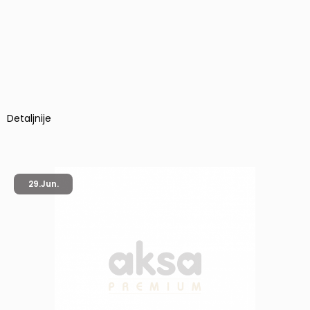
Detaljnije
29.
Jun.