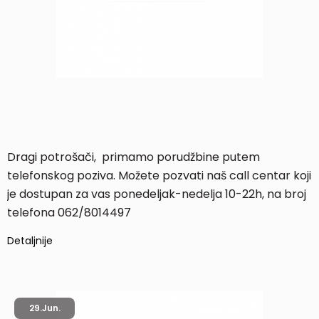
Dragi potrošači, primamo porudžbine putem
telefonskog poziva. Možete pozvati naš call centar koji
je dostupan za vas ponedeljak-nedelja 10-22h, na broj
telefona 062/8014497
Detaljnije
29.
Jun.