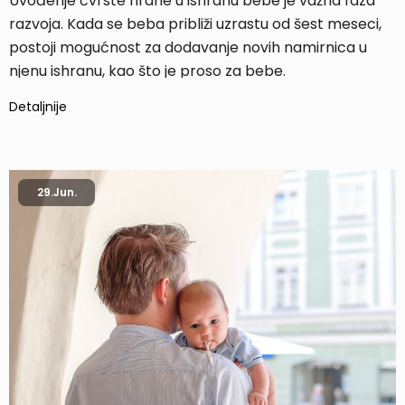
Uvođenje čvrste hrane u ishranu bebe je važna faza
razvoja. Kada se beba približi uzrastu od šest meseci,
postoji mogućnost za dodavanje novih namirnica u
njenu ishranu, kao što je proso za bebe.
Detaljnije
29.
Jun.