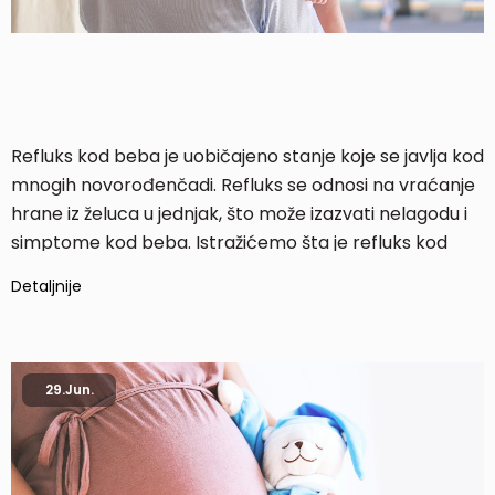
Refluks kod beba je uobičajeno stanje koje se javlja kod
mnogih novorođenčadi. Refluks se odnosi na vraćanje
hrane iz želuca u jednjak, što može izazvati nelagodu i
simptome kod beba. Istražićemo šta je refluks kod
beba, zašto se javlja, kako ga prepoznati i lečiti, kao i
Detaljnije
neke prirodne načine ublažavanja simptoma.
29.
Jun.