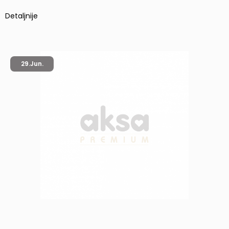
Detaljnije
29.
Jun.