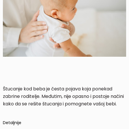
Štucanje kod beba je česta pojava koja ponekad
zabrine roditelje. Međutim, nije opasno i postoje načini
kako da se rešite štucanja i pomognete vašoj bebi.
Detaljnije