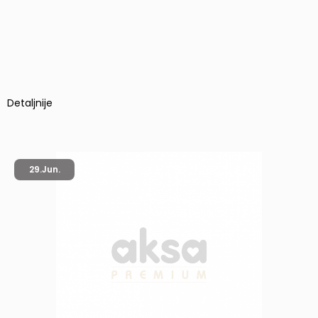
Detaljnije
29.
Jun.