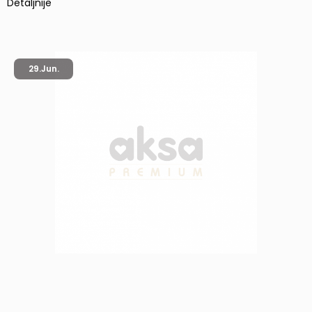
Detaljnije
29.
Jun.