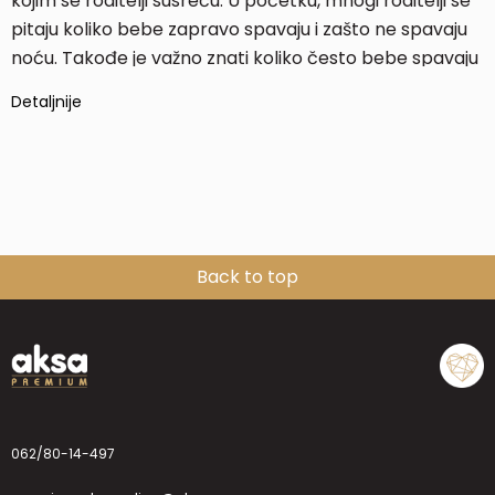
kojim se roditelji susreću. U početku, mnogi roditelji se
pitaju koliko bebe zapravo spavaju i zašto ne spavaju
noću. Takođe je važno znati koliko često bebe spavaju
tokom dana, koji su provereni načini da uspavate
Detaljnije
bebu.
Back to top
062/80-14-497