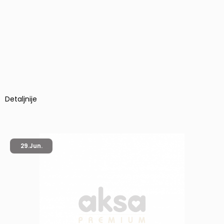
Detaljnije
29.
Jun.