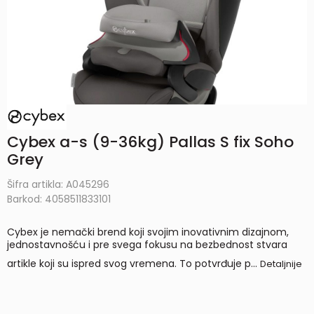
Cybex a-s (9-36kg) Pallas S fix Soho
Grey
Šifra artikla:
A045296
Barkod:
4058511833101
Cybex je nemački brend koji svojim inovativnim dizajnom,
jednostavnošću i pre svega fokusu na bezbednost stvara
artikle koji su ispred svog vremena. To potvrđuje p
...
Detaljnije