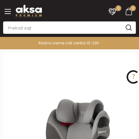
0
0
Radno vreme call centra 10-22h