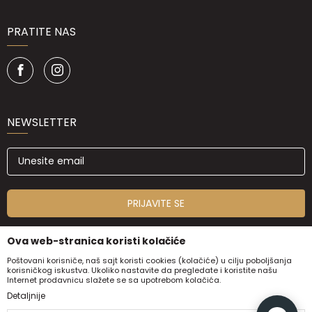
PRATITE NAS
NEWSLETTER
PRIJAVITE SE
Ova web-stranica koristi kolačiće
Poštovani korisniče, naš sajt koristi cookies (kolačiće) u cilju poboljšanja
korisničkog iskustva. Ukoliko nastavite da pregledate i koristite našu
Internet prodavnicu slažete se sa upotrebom kolačića.
Detaljnije