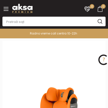
0
0
Radno vreme call centra 10-22h