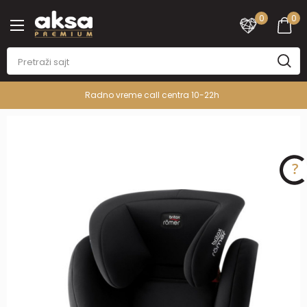
0
0
Radno vreme call centra 10-22h