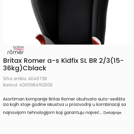
Britax Romer a-s Kidfix SL BR 2/3(15-
36kg)Cblack
Šifra artikla:
A046738
Barkod:
4000984192506
Asortiman kompanije Britax Romer obuhvata auto-sedišta
iza kojih stoje godine iskustva u proizvodnji u kombinaciji sa
najnovijom tehnologijom koji garantuju najveć
...
Detaljnije